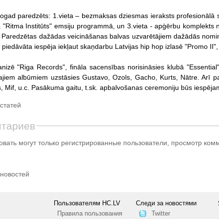
šogad paredzēts: 1.vieta – bezmaksas dziesmas ieraksts profesionālā 
 "Ritma Institūts" emsiju programmā, un 3.vieta - apģērbu komplekts
. Paredzētas dažādas veicināšanas balvas uzvarētājiem dažādās nomināci
iks piedāvāta iespēja iekļaut skaņdarbu Latvijas hip hop izlasē "Promo 
anizē "Riga Records", fināla sacensības norisināsies klubā "Essential"
jiem albūmiem uzstāsies Gustavo, Ozols, Gacho, Kurts, Nātre. Arī pag
 Mif, u.c. Pasākuma gaitu, t.sk. apbalvošanas ceremoniju būs iespē
статей
нтариев
вать могут только регистрированные пользователи, просмотр ком
!
 новостей
Пользователям HC.LV
Следи за новостями
Правила пользования
Twitter