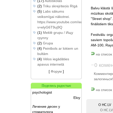
(17)
Autoskolas
(2)
Triku skrejriteņis Rīgā
Balvu klāstā 
(5)
Labs sākums
mūzikas skolā
veiksmīgai nākotnei.
"Street shop"
https://www.youtube.com/watch?
finālistiem t
v=elyG6T9uj9Q
(1)
Meklē grupu / Ищу
Festivālu org
группу
saviem topoša
(2)
Grupa
AM-100, Rays,
(4)
Peintbols ar lokiem un
bultām
на список 
(4)
Vēlos iegādāties
0 коме
apavus internetā
[
Форум
]
Комментиро
залогинься
Поделись радостью
на список
psychologist
Eloy
О HC.LV
Лечение десен у
О HC.LV
стоматолога