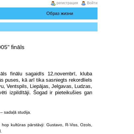
регистрация
Войти
Образ жизни
05" fināls
āls finālu sagaidīs 12.novembrī, kluba
kās puses, kā arī tika sasniegts rekordliels
u, Ventspils, Liepājas, Jelgavas, Ludzas,
ti izpildītāji. Šogad ir pieteikušies gan
 sadaļā studija.
 hop kultūras pārstāvji: Gustavo, R-Viss, Ozols,
.