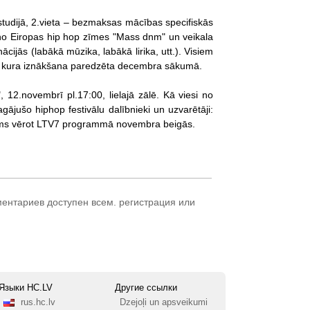
studijā, 2.vieta – bezmaksas mācības specifiskās
 no Eiropas hip hop zīmes "Mass dnm" un veikala
jās (labākā mūzika, labākā lirika, utt.). Visiem
II", kura iznākšana paredzēta decembra sākumā.
, 12.novembrī pl.17:00, lielajā zālē. Kā viesi no
ājušo hiphop festivālu dalībnieki un uzvarētāji:
jams vērot LTV7 programmā novembra beigās.
ментариев доступен всем.
регистрация
или
Языки HC.LV
Другие ссылки
rus.hc.lv
Dzejoļi un apsveikumi