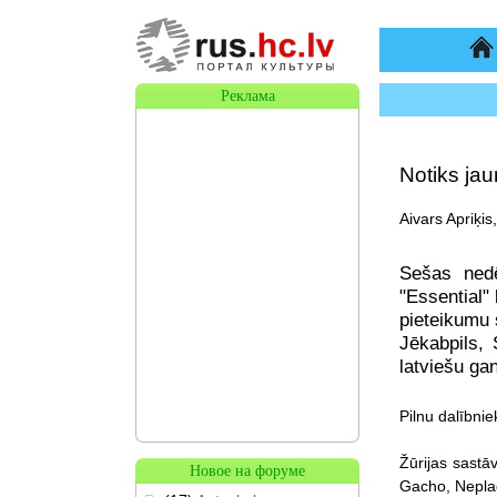
На
Реклама
Notiks jau
Aivars Apriķis
Sešas nedē
"Essential" 
pieteikumu 
Jēkabpils, 
latviešu gan
Pilnu dalībni
Žūrijas sastā
Новое на форуме
Gacho, Neplagi