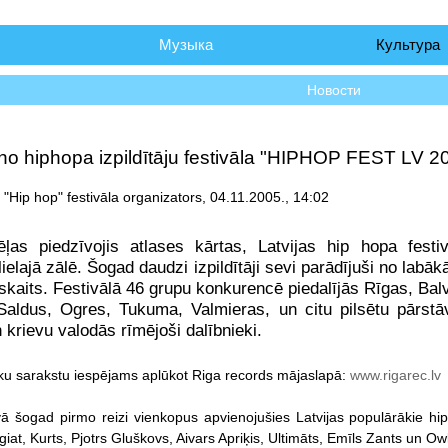
чало
Музыка
Культура
Новости
no hiphopa izpildītāju festivāla "HIPHOP FEST LV 20
, "Hip hop" festivāla organizators, 04.11.2005., 14:02
ļas piedzīvojis atlases kārtas, Latvijas hip hopa festiv
lielajā zālē. Šogad daudzi izpildītāji sevi parādījuši no labā
skaits. Festivālā 46 grupu konkurencē piedalījās Rīgas, Balv
Saldus, Ogres, Tukuma, Valmieras, un citu pilsētu pārstāvē
 krievu valodās rīmējoši dalībnieki.
eku sarakstu iespējams aplūkot Riga records mājaslapā:
www.rigarec.lv
–
vā šogad pirmo reizi vienkopus apvienojušies Latvijas populārākie hip
at, Kurts, Pjotrs Gluškovs, Aivars Apriķis, Ultimāts, Emīls Zants un Owl