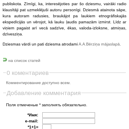
publiskota. Zīmīgi, ka, interesējoties par šo dziesmu, vairāki radio
klausītāji pat uzmeklējuši autoru personīgi. Dziesmā atainota sāpe,
kura autoram radusies, braukājot pa laukiem etnogrāfiskajās
ekspedīcijās un vērojot, kā lauku ļaudis pamazām izmirst. Līdz ar
viņiem pagaist arī vecā sadzīve, ēkas, valoda-izloksne, atmiņas,
dzīvesziņa.
Dziesmas vārdi un pati dziesma atrodami
A.A.Bērziņa mājaslapā
.
на список статей
0 коментариев
Комментирование доступно всем.
Добавление комментария
Поля отмеченые * заполнять обязательно.
*Имя:
e-mail:
*1+1=