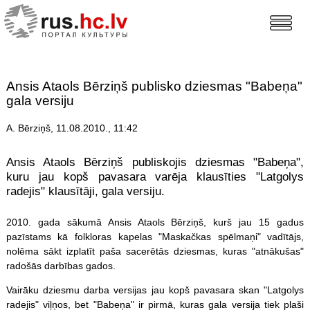
Ansis Ataols Bērziņš publisko dziesmas "Babeņa"
gala versiju
A. Bērziņš, 11.08.2010., 11:42
Ansis Ataols Bērziņš publiskojis dziesmas "Babeņa",
kuru jau kopš pavasara varēja klausīties "Latgolys
radejis" klausītāji, gala versiju.
2010. gada sākumā Ansis Ataols Bērziņš, kurš jau 15 gadus
pazīstams kā folkloras kapelas "Maskačkas spēlmaņi" vadītājs,
nolēma sākt izplatīt paša sacerētās dziesmas, kuras "atnākušas"
radošās darbības gados.
Vairāku dziesmu darba versijas jau kopš pavasara skan "Latgolys
radejis" viļņos, bet "Babeņa" ir pirmā, kuras gala versija tiek plaši