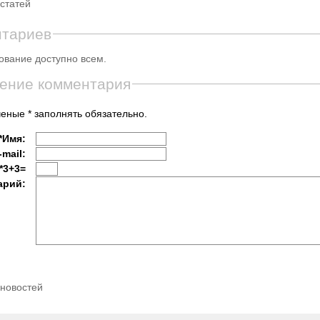
статей
нтариев
вание доступно всем.
ение комментария
еные * заполнять обязательно.
*Имя:
-mail:
*3+3=
арий:
 новостей