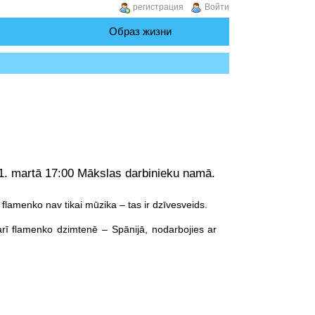
регистрация
Войти
Образ жизни
21. martā 17:00 Mākslas darbinieku namā.
 flamenko nav tikai mūzika – tas ir dzīvesveids.
ē arī flamenko dzimtenē – Spānijā, nodarbojies ar