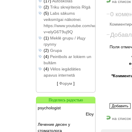
(17)
Autoskolas
на список 
(2)
Triku skrejriteņis Rīgā
0 коме
(5)
Labs sākums
veiksmīgai nākotnei.
Комментиро
https://www.youtube.com/watch?
v=elyG6T9uj9Q
Добавл
(1)
Meklē grupu / Ищу
группу
Поля отмеч
(2)
Grupa
(4)
Peintbols ar lokiem un
bultām
e
(4)
Vēlos iegādāties
apavus internetā
*Коммент
[
Форум
]
Поделись радостью
psychologist
Eloy
на список
Лечение десен у
стоматолога