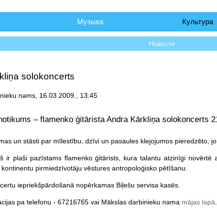
чало
Музыка
Культура
Новости
kliņa solokoncerts
nieku nams, 16.03.2009., 13:45
notikums – flamenko ģitārista Andra Kārkliņa solokoncerts 
mas un stāsti par mīlestību, dzīvi un pasaules klejojumos pieredzēto, jo
ņš ir plaši pazīstams flamenko ģitārists, kura talantu atzinīgi novērt
kontinentu pirmiedzīvotāju vēstures antropoloģisko pētīšanu.
ncertu iepriekšpārdošanā nopērkamas Biļešu servisa kasēs.
ācijas pa telefonu - 67216765 vai Mākslas darbinieku nama
mājas lapā
.