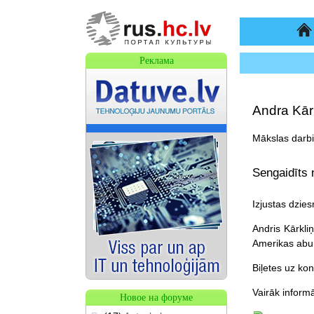
На
Реклама
Andra Kār
Mākslas darbi
Sengaidīts 
Izjustas dzies
Andris Kārkli
Amerikas abu 
Biļetes uz ko
Vairāk inform
Новое на форуме