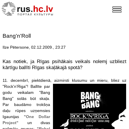
Bang'n'Roll
Ilze Pētersone, 02.12.2009., 23:27
Kas notiek, ja Rīgas psihākais veikals nolemj uzbliezt
kārtīgu ballīti Rīgas skaļākajā spotā?
11. decembrī, piektdienā, aizmirsti klusumu un mieru, bliez uz
"Rock'n'Rig
a"! Ballīte par
godu veikalam "Bang
Bang" solās būt skaļa.
Par baudāmo trokšņa
daļu rūpes uzņemsies
Igaunijas
"One Dollar
Project"
un divas
pašmāju grupas:
"Rebel