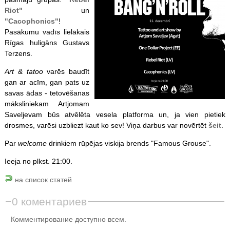
Riot"
un
"Cacophonics"
!
Pasākumu vadīs lielākais
Rīgas huligāns Gustavs
Terzens.
Art & tatoo
varēs baudīt
gan ar acīm, gan pats uz
savas ādas - tetovēšanas
māksliniekam Artjomam
Saveljevam būs atvēlēta vesela platforma un, ja vien pietiek
drosmes, varēsi uzbliezt kaut ko sev! Viņa darbus var novērtēt
šeit
.
Par
welcome
drinkiem rūpējas viskija brends "Famous Grouse".
Ieeja no plkst. 21:00.
на список статей
0 коментариев
Комментирование доступно всем.