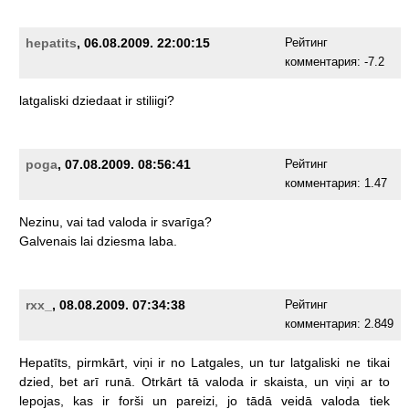
hepatits
, 06.08.2009. 22:00:15
Рейтинг
комментария:
-7.2
latgaliski
dziedaat
ir
stiliigi?
poga
, 07.08.2009. 08:56:41
Рейтинг
комментария:
1.47
Nezinu,
vai
tad
valoda
ir
svarīga?
Galvenais
lai
dziesma
laba.
rxx_
, 08.08.2009. 07:34:38
Рейтинг
комментария:
2.849
Hepatīts,
pirmkārt,
viņi
ir
no
Latgales,
un
tur
latgaliski
ne
tikai
dzied,
bet
arī
runā.
Otrkārt
tā
valoda
ir
skaista,
un
viņi
ar
to
lepojas,
kas
ir
forši
un
pareizi,
jo
tādā
veidā
valoda
tiek