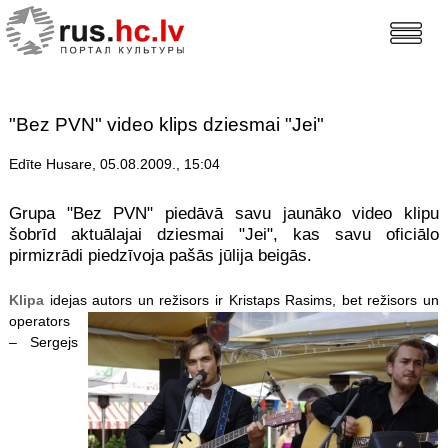
"Bez PVN" video klips dziesmai "Jei"
Edīte Husare, 05.08.2009., 15:04
Grupa "Bez PVN" piedāvā savu jaunāko video klipu
šobrīd aktuālajai dziesmai "Jei", kas savu oficiālo
pirmizrādi piedzīvoja pašās jūlija beigās.
Klipa
idejas autors un režisors ir Kristaps Rasims,
bet režisors un
operators
– Sergejs