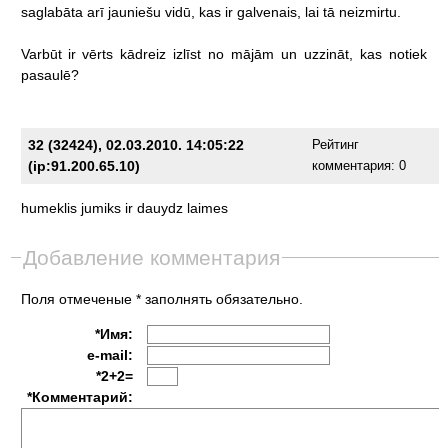
saglabāta
arī
jauniešu
vidū,
kas
ir
galvenais,
lai
tā
neizmirtu.
Varbūt
ir
vērts
kādreiz
izlīst
no
mājām
un
uzzināt,
kas
notiek
pasaulē?
32 (32424), 02.03.2010. 14:05:22
Рейтинг
(ip:91.200.65.10)
комментария:
0
humeklis
jumiks
ir
dauydz
laimes
Добавление комментария
Поля отмеченые * заполнять обязательно.
*Имя:
e-mail:
*2+2=
*Комментарий: