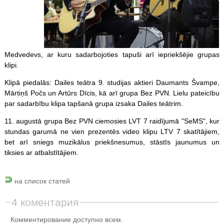
Medvedevs, ar kuru sadarbojoties tapuši arī iepriekšējie grupas
klipi.
Klipā piedalās: Dailes teātra 9. studijas aktieri Daumants Švampe,
Mārtiņš Počs un Artūrs Dīcis, kā arī grupa Bez PVN. Lielu pateicību
par sadarbību klipa tapšanā grupa izsaka Dailes teātrim.
11. augustā grupa Bez PVN ciemosies LVT 7 raidījumā "SeMS", kur
stundas garumā ne vien prezentēs video klipu LTV 7 skatītājiem,
bet arī sniegs muzikālus priekšnesumus, stāstīs jaunumus un
tiksies ar atbalstītājiem.
на список статей
4 коментария
Комментирование доступно всем.