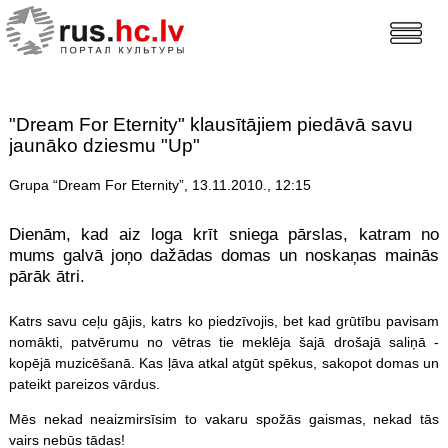
"Dream For Eternity" klausītājiem piedāvā savu
jaunāko dziesmu "Up"
Grupa “Dream For Eternity”, 13.11.2010., 12:15
Dienām, kad aiz loga krīt sniega pārslas, katram no
mums galvā joņo dažādas domas un noskaņas mainās
pārāk ātri.
Katrs savu ceļu gājis, katrs ko piedzīvojis, bet kad grūtību pavisam
nomākti, patvērumu no vētras tie meklēja šajā drošajā saliņā -
kopējā muzicēšanā. Kas ļāva atkal atgūt spēkus, sakopot domas un
pateikt pareizos vārdus.
Mēs nekad neaizmirsīsim to vakaru spožās gaismas, nekad tās
vairs nebūs tādas!