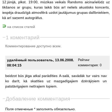
12.jūnijā, plkst. 19:00, mūzikas veikals Randoms aicina/ielūdz uz
tikšanos ar grupu, kuras laikā būs arī neliels akustisks koncerts,
iespēja draudzīgā atmosfērā uzdot jautājumus grupas dalībniekiem,
kā arī saņemt autogrāfus.
на список статей
1 коментарий
Комментирование доступно всем.
yдалённый пользователь, 13.06.2008.
Рейтинг
08:04:15
комментария:
0
beidzot
būs
jēga
atkal
parādīties
A-salā,
savādāk
tur
vairs
nav
ko
darīt,
kā
skatīties
uz
mazgadīgajiem
dzērājiņiem
un
patstāvīgajiem
netīrajiem
lopiem.
Добавление комментария
Поля отмеченые * заполнять обязательно.