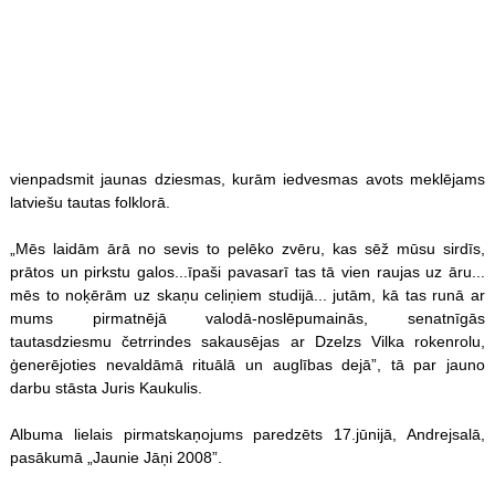
vienpadsmit jaunas dziesmas, kurām iedvesmas avots meklējams
latviešu tautas folklorā.
„Mēs laidām ārā no sevis to pelēko zvēru, kas sēž mūsu sirdīs,
prātos un pirkstu galos...īpaši pavasarī tas tā vien raujas uz āru...
mēs to noķērām uz skaņu celiņiem studijā... jutām, kā tas runā ar
mums pirmatnējā valodā-noslēpumainās, senatnīgās
tautasdziesmu četrrindes sakausējas ar Dzelzs Vilka rokenrolu,
ģenerējoties nevaldāmā rituālā un auglības dejā”, tā par jauno
darbu stāsta Juris Kaukulis.
Albuma lielais pirmatskaņojums paredzēts 17.jūnijā, Andrejsalā,
pasākumā „Jaunie Jāņi 2008”.