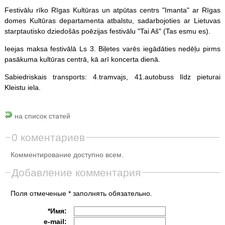
Festivālu rīko Rīgas Kultūras un atpūtas centrs "Imanta" ar Rīgas
domes Kultūras departamenta atbalstu, sadarbojoties ar Lietuvas
starptautisko dziedošās poēzijas festivālu "Tai Aš" (Tas esmu es).
Ieejas maksa festivālā Ls 3. Biļetes varēs iegādāties nedēļu pirms
pasākuma kultūras centrā, kā arī koncerta dienā.
Sabiedriskais transports: 4.tramvajs, 41.autobuss līdz pieturai
Kleistu iela.
на список статей
0 коментариев
Комментирование доступно всем.
Добавление комментария
Поля отмеченые * заполнять обязательно.
*Имя:
e-mail: