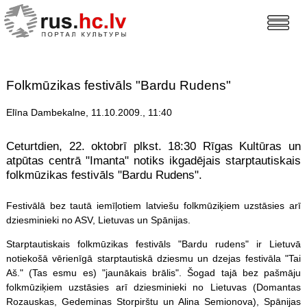
Folkmūzikas festivāls "Bardu Rudens"
Elīna Dambekalne, 11.10.2009., 11:40
Ceturtdien, 22. oktobrī plkst. 18:30 Rīgas Kultūras un
atpūtas centrā "Imanta" notiks ikgadējais starptautiskais
folkmūzikas festivāls "Bardu Rudens".
Festivālā bez tautā iemīļotiem latviešu folkmūziķiem uzstāsies arī
dziesminieki no ASV, Lietuvas un Spānijas.
Starptautiskais folkmūzikas festivāls "Bardu rudens" ir Lietuvā
notiekošā vērienīgā starptautiskā dziesmu un dzejas festivāla "Tai
Aš." (Tas esmu es) "jaunākais brālis". Šogad tajā bez pašmāju
folkmūziķiem uzstāsies arī dziesminieki no Lietuvas (Domantas
Rozauskas, Gedeminas Storpirštu un Alina Semionova), Spānijas