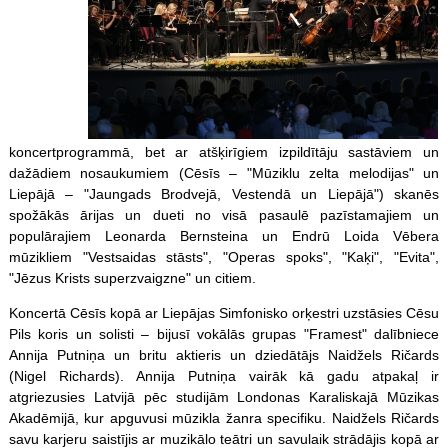
koncertprogrammā, bet ar atšķirīgiem izpildītāju sastāviem un
dažādiem nosaukumiem (Cēsīs – "Mūziklu zelta melodijas" un
Liepājā – "Jaungads Brodvejā, Vestendā un Liepājā") skanēs
spožākās ārijas un dueti no visā pasaulē pazīstamajiem un
populārajiem Leonarda Bernsteina un Endrū Loida Vēbera
mūzikliem "Vestsaidas stāsts", "Operas spoks", "Kaķi", "Evita",
"Jēzus Krists superzvaigzne" un citiem.
Koncertā Cēsīs kopā ar Liepājas Simfonisko orķestri uzstāsies Cēsu
Pils koris un solisti – bijusī vokālās grupas "Framest" dalībniece
Annija Putniņa un britu aktieris un dziedātājs Naidžels Ričards
(Nigel Richards). Annija Putniņa vairāk kā gadu atpakaļ ir
atgriezusies Latvijā pēc studijām Londonas Karaliskajā Mūzikas
Akadēmijā, kur apguvusi mūzikla žanra specifiku. Naidžels Ričards
savu karjeru saistījis ar muzikālo teātri un savulaik strādājis kopā ar