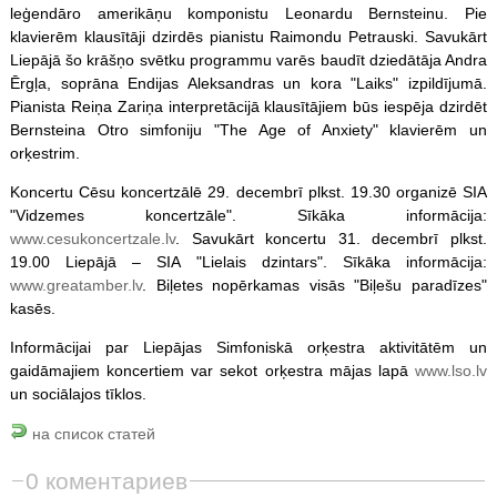
leģendāro amerikāņu komponistu Leonardu Bernsteinu. Pie
klavierēm klausītāji dzirdēs pianistu Raimondu Petrauski. Savukārt
Liepājā šo krāšņo svētku programmu varēs baudīt dziedātāja Andra
Ērgļa, soprāna Endijas Aleksandras un kora "Laiks" izpildījumā.
Pianista Reiņa Zariņa interpretācijā klausītājiem būs iespēja dzirdēt
Bernsteina Otro simfoniju "The Age of Anxiety" klavierēm un
orķestrim.
Koncertu Cēsu koncertzālē 29. decembrī plkst. 19.30 organizē SIA
"Vidzemes koncertzāle". Sīkāka informācija:
www.cesukoncertzale.lv
. Savukārt koncertu 31. decembrī plkst.
19.00 Liepājā – SIA "Lielais dzintars". Sīkāka informācija:
www.greatamber.lv
. Biļetes nopērkamas visās "Biļešu paradīzes"
kasēs.
Informācijai par Liepājas Simfoniskā orķestra aktivitātēm un
gaidāmajiem koncertiem var sekot orķestra mājas lapā
www.lso.lv
un sociālajos tīklos.
на список статей
0 коментариев