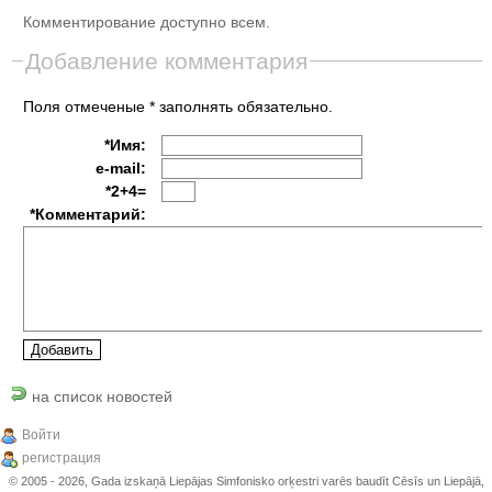
Комментирование доступно всем.
Добавление комментария
Поля отмеченые * заполнять обязательно.
*Имя:
e-mail:
*2+4=
*Комментарий:
на список новостей
Войти
регистрация
© 2005 - 2026, Gada izskaņā Liepājas Simfonisko orķestri varēs baudīt Cēsīs un Liepājā,