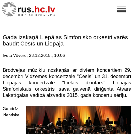
Gada izskaņā Liepājas Simfonisko orķestri varēs
baudīt Cēsīs un Liepājā
Iveta Vēvere, 23.12.2015., 10:06
Brodvejas mūziklu noskaņās ar diviem koncertiem 29.
decembrī Vidzemes koncertzālē "Cēsis" un 31. decembrī
Liepājas koncertzālē "Lielais dzintars" Liepājas
Simfoniskais orķestris sava galvenā diriģenta Atvara
Lakstīgalas vadībā aizvadīs 2015. gada koncertu sēriju.
Gandrīz
identiskā