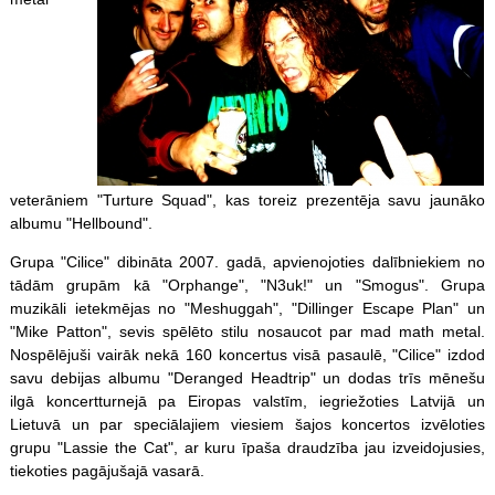
veterāniem "Turture Squad", kas toreiz prezentēja savu jaunāko
albumu "Hellbound".
Grupa "Cilice" dibināta 2007. gadā, apvienojoties dalībniekiem no
tādām grupām kā "Orphange", "N3uk!" un "Smogus". Grupa
muzikāli ietekmējas no "Meshuggah", "Dillinger Escape Plan" un
"Mike Patton", sevis spēlēto stilu nosaucot par mad math metal.
Nospēlējuši vairāk nekā 160 koncertus visā pasaulē, "Cilice" izdod
savu debijas albumu "Deranged Headtrip" un dodas trīs mēnešu
ilgā koncertturnejā pa Eiropas valstīm, iegriežoties Latvijā un
Lietuvā un par speciālajiem viesiem šajos koncertos izvēloties
grupu "Lassie the Cat", ar kuru īpaša draudzība jau izveidojusies,
tiekoties pagājušajā vasarā.