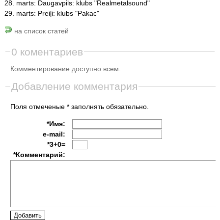
28. marts: Daugavpils: klubs "Realmetalsound"
29. marts: Preiļi: klubs "Pakac"
на список статей
0 коментариев
Комментирование доступно всем.
Добавление комментария
Поля отмеченые * заполнять обязательно.
*Имя:
e-mail:
*3+0=
*Комментарий: