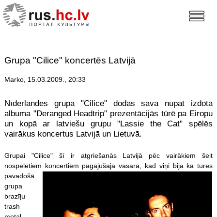
Grupa "Cilice" koncertēs Latvijā
Marko, 15.03.2009., 20:33
Nīderlandes grupa "Cilice" dodas sava nupat izdotā
albuma "Deranged Headtrip" prezentācijās tūrē pa Eiropu
un kopā ar latviešu grupu "Lassie the Cat" spēlēs
vairākus koncertus Latvijā un Lietuvā.
Grupai "Cilice" šī ir atgriešanās Latvijā pēc vairākiem šeit
nospēlētiem konce
rtiem pagājušajā vasarā, kad viņi bija kā tūres
pavadošā
grupa
brazīļu
trash
metal