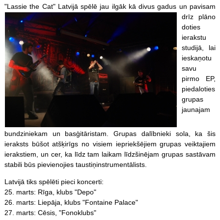
"Lassie the Cat" Latvijā spēlē jau ilgāk kā divus g
adus un pavisam
drīz plāno
doties
ierakstu
studijā, lai
ieskaņotu
savu
pirmo EP,
piedaloties
grupas
jaunajam
bundziniekam un basģitāristam. Grupas dalībnieki sola, ka šis
ieraksts būšot atšķirīgs no visiem iepriekšējiem grupas veiktajiem
ierakstiem, un cer, ka līdz tam laikam līdzšinējam grupas sastāvam
stabili būs pievienojies taustiņinstrumentālists.
Latvijā tiks spēlēti pieci koncerti:
25. marts: Rīga, klubs "Depo"
26. marts: Liepāja, klubs "Fontaine Palace"
27. marts: Cēsis, "Fonoklubs"