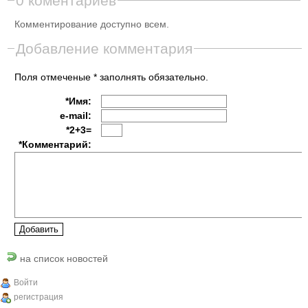
0 коментариев
Комментирование доступно всем.
Добавление комментария
Поля отмеченые * заполнять обязательно.
*Имя:
e-mail:
*2+3=
*Комментарий:
на список новостей
Войти
регистрация