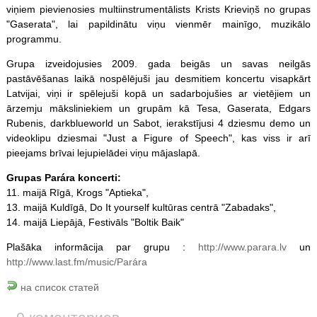
viņiem pievienosies multiinstrumentālists Krists Krieviņš no grupas
"Gaserata", lai papildinātu viņu vienmēr mainīgo, muzikālo
programmu.
Grupa izveidojusies 2009. gada beigās un savas neilgās
pastāvēšanas laikā nospēlējuši jau desmitiem koncertu visapkārt
Latvijai, viņi ir spēlejuši kopā un sadarbojušies ar vietējiem un
ārzemju māksliniekiem un grupām kā Tesa, Gaserata, Edgars
Rubenis, darkblueworld un Sabot, ierakstījusi 4 dziesmu demo un
videoklipu dziesmai "Just a Figure of Speech", kas viss ir arī
pieejams brīvai lejupielādei viņu mājaslapā.
Grupas Parára koncerti:
11. maijā Rīgā, Krogs "Aptieka",
13. maijā Kuldīgā, Do It yourself kultūras centrā "Zabadaks",
14. maijā Liepājā, Festivāls "Boltik Baik"
Plašāka informācija par grupu :
http://www.parara.lv
un
http://www.last.fm/music/Parára
на список статей