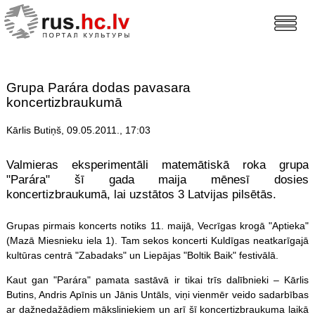
Grupa Parára dodas pavasara
koncertizbraukumā
Kārlis Butiņš, 09.05.2011., 17:03
Valmieras eksperimentāli matemātiskā roka grupa
"Parára" šī gada maija mēnesī dosies
koncertizbraukumā, lai uzstātos 3 Latvijas pilsētās.
Grupas pirmais koncerts notiks 11. maijā, Vecrīgas krogā "Aptieka"
(Mazā Miesnieku iela 1). Tam sekos koncerti Kuldīgas neatkarīgajā
kultūras centrā "Zabadaks" un Liepājas "Boltik Baik" festivālā.
Kaut gan "Parára" pamata sastāvā ir tikai trīs dalībnieki – Kārlis
Butins, Andris Apīnis un Jānis Untāls, viņi vienmēr veido sadarbības
ar dažnedažādiem māksliniekiem un arī šī koncertizbraukuma laikā