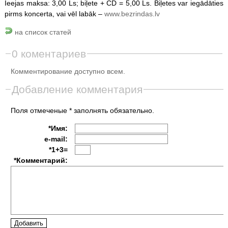
Ieejas maksa: 3,00 Ls; biļete + CD = 5,00 Ls. Biļetes var iegādāties
pirms koncerta, vai vēl labāk –
www.bezrindas.lv
на список статей
0 коментариев
Комментирование доступно всем.
Добавление комментария
Поля отмеченые * заполнять обязательно.
*Имя:
e-mail:
*1+3=
*Комментарий: