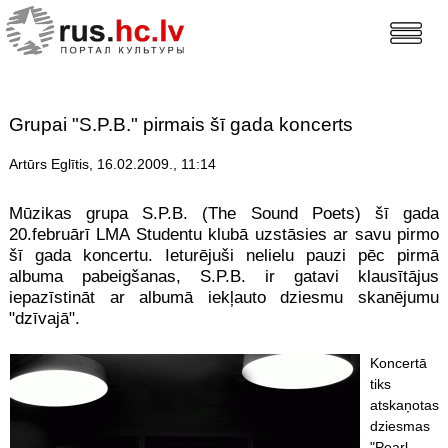
Grupai "S.P.B." pirmais šī gada koncerts
Artūrs Eglītis, 16.02.2009., 11:14
Mūzikas grupa S.P.B. (The Sound Poets) šī gada
20.februārī LMA Studentu klubā uzstāsies ar savu pirmo
šī gada koncertu. Ieturējuši nelielu pauzi pēc pirmā
albuma pabeigšanas, S.P.B. ir gatavi klausītājus
iepazīstināt ar albumā iekļauto dziesmu skanējumu
"dzīvajā".
Koncertā
tiks
atskaņotas
dziesmas
"Pearl