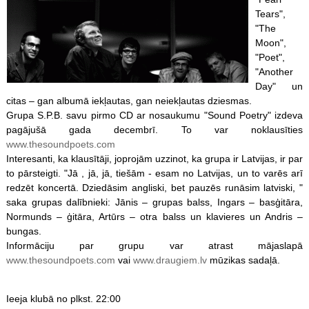
Tears",
"The
Moon",
"Poet",
"Another
Day" un
citas – gan albumā iekļautas, gan neiekļautas dziesmas.
Grupa S.P.B. savu pirmo CD ar nosaukumu "Sound Poetry" izdeva
pagājušā gada decembrī. To var noklausīties
www.thesoundpoets.com
Interesanti, ka klausītāji, joprojām uzzinot, ka grupa ir Latvijas, ir par
to pārsteigti. "Jā , jā, jā, tiešām - esam no Latvijas, un to varēs arī
redzēt koncertā. Dziedāsim angliski, bet pauzēs runāsim latviski, "
saka grupas dalībnieki: Jānis – grupas balss, Ingars – basģitāra,
Normunds – ģitāra, Artūrs – otra balss un klavieres un Andris –
bungas.
Informāciju par grupu var atrast mājaslapā
www.thesoundpoets.com
vai
www.draugiem.lv
mūzikas sadaļā.
Ieeja klubā no plkst. 22:00