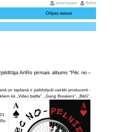
регистрация
Войти
Образ жизни
zpildītāja ArtRo pirmais albums "Pēc no –
anā un tapšanā ir palīdzējuši vairāki producenti -
ektiem kā „Video battle”, „Gang Breakers”, „B&G”,
01.
tRo