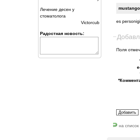
mustango, 
Лечение десен у
стоматолога
es
personig
Victorcub
Радостная новость:
Добавл
Поля отмеч
e
*Коммент
на список