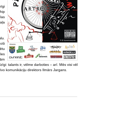
nīgi
 hip
las
aļa
ālu.
noši
rētu
les
bām
gi: talants ir, vēlme darboties – arī. Mēs visi vēl
tīvo komunikāciju direktors Ilmārs Jargans.