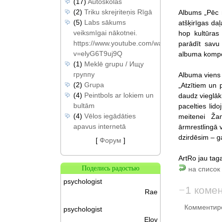
(17)
Autoskolas
(2)
Triku skrejriteņis Rīgā
Albums „Pēc n
(5)
Labs sākums
atšķirīgas da
veiksmīgai nākotnei.
hop kultūras 
https://www.youtube.com/watch?
parādīt savu
v=elyG6T9uj9Q
albuma kompoz
(1)
Meklē grupu / Ищу
группу
Albuma viens n
(2)
Grupa
„Atzītiem un 
(4)
Peintbols ar lokiem un
daudz vieglāk. 
bultām
pacelties lid
(4)
Vēlos iegādāties
meitenei Ža
apavus internetā
ārmrestlingā v
dzirdēsim – ga
[
Форум
]
ArtRo jau tag
Поделись радостью
на список 
psychologist
1 коме
Rae
Комментиро
psychologist
Eloy