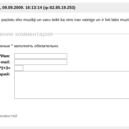
09.09.2009. 16:13:14 (ip:62.85.19.253)
i
pazistu
sho
muzikji
un
varu
teikt
ka
vins
nav
vainigs
un
ir
loti
labs
muzi
ение комментария
еные * заполнять обязательно.
*Имя:
-mail:
*2+3=
арий:
 новостей