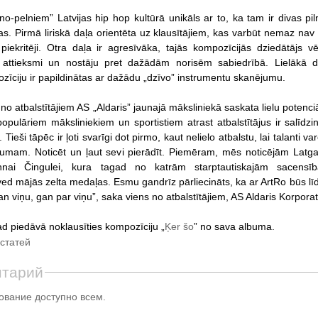
o-pelniem” Latvijas hip hop kultūrā unikāls ar to, ka tam ir divas pil
ļas. Pirmā liriskā daļa orientēta uz klausītājiem, kas varbūt nemaz nav
piekritēji. Otra daļa ir agresīvāka, tajās kompozīcijās dziedātājs vē
 attieksmi un nostāju pret dažādām norisēm sabiedrībā. Lielākā d
īciju ir papildinātas ar dažādu „dzīvo” instrumentu skanējumu.
o atbalstītājiem AS „Aldaris” jaunajā māksliniekā saskata lielu potenci
populāriem māksliniekiem un sportistiem atrast atbalstītājus ir salīdzi
Tieši tāpēc ir ļoti svarīgi dot pirmo, kaut nelielo atbalstu, lai talanti va
ojumam. Noticēt un ļaut sevi pierādīt. Piemēram, mēs noticējām Latga
nnai Čingulei, kura tagad no katrām starptautiskajām sacensī
ed mājās zelta medaļas. Esmu gandrīz pārliecināts, ka ar ArtRo būs līdzī
n viņu, gan par viņu”, saka viens no atbalstītājiem, AS Aldaris Korpora
ad piedāvā noklausīties kompozīciju „
Ķer šo
” no sava albuma.
статей
нтарий
вание доступно всем.