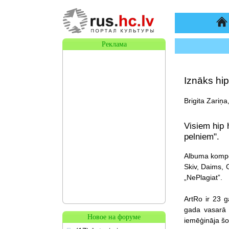
На
Реклама
Iznāks hip
Brigita Zariņa
Visiem hip 
pelniem".
Albuma kompozī
Skiv, Daims, 
„NePlagiat”.
ArtRo ir 23 g
gada vasarā 
Новое на форуме
iemēģināja šo 