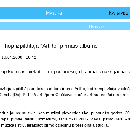
чало
Музыка
Культура
Новости
 –hop izpildītāja "ArtRo" pirmais albums
, 19.04.2008., 10:42
hop kultūras piekritējiem par prieku, drīzumā iznāks jaunā i
ciju izpildītājs un teksta autors ir pats ArtRo, bet kompozīciju veidoš
Guncha[Do], PLT, kā arī Pjotrs Gluškovs, kurš ir arī autors tādiem proj
adus jauns mūziķis, kas mūzikai pievērsies tikai pusaudža gados. 20
tapa pirmie tekstu uzmetumi, taču tikai 2006. gadā pirmo reizi Ar
mūzikas stilu, ierakstot pirmo dziesmu profesionālā studijā.