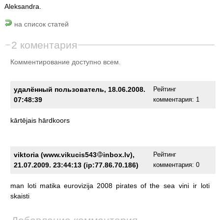
Aleksandra.
на список статей
2 коментария
Комментирование доступно всем.
yдалённый пользователь, 18.06.2008.
Рейтинг
07:48:39
комментария:
1
kārtējais
hārdkoors
viktoria (www.vikucis543
inbox.lv),
Рейтинг
21.07.2009. 23:44:13 (ip:77.86.70.186)
комментария:
0
man
loti
matika
eurovizija
2008
pirates
of
the
sea
vini
ir
loti
skaisti