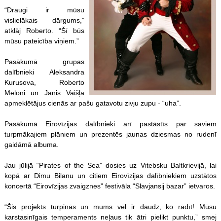
“Draugi ir mūsu
vislielākais dārgums,”
atklāj Roberto. “Šī būs
mūsu pateicība viņiem.”
Pasākumā grupas
dalībnieki Aleksandra
Kurusova, Roberto
Meloni un Jānis Vaišļa
apmeklētājus cienās ar pašu gatavotu zivju zupu - “uha”.
Pasākumā Eirovīzijas dalībnieki arī pastāstīs par saviem
turpmākajiem plāniem un prezentēs jaunas dziesmas no rudenī
gaidāmā albuma.
Jau jūlijā “Pirates of the Sea” dosies uz Vitebsku Baltkrievijā, lai
kopā ar Dimu Bilanu un citiem Eirovīzijas dalībniekiem uzstātos
koncertā “Eirovīzijas zvaigznes” festivāla “Slavjansij bazar” ietvaros.
“Šis projekts turpinās un mums vēl ir daudz, ko rādīt! Mūsu
karstasinīgais temperaments neļaus tik ātri pielikt punktu,” smej