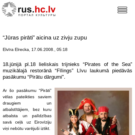
“Jūras pirāti” aicina uz zivju zupu
Elvīra Elrecka, 17.06.2008., 05:18
18.jūnijā pl.18 lieliskais trijnieks “Pirates of the Sea”
muzikālajā restorānā “Fīlings” Līvu laukumā piedāvās
pasākumu “Pirātu dārgumi”.
Ar šo pasākumu “Pirāti”
vēlas pateikties saviem
draugiem un
atbalstītājiem, bez kuru
atbalsta un palīdzības
savā ceļā uz Eirovīziju
viņi nebūtu varējuši iztikt.