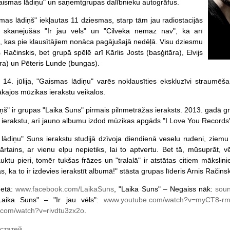
aismas lādiņu" un saņemtgrupas dalībnieku autogrāfus.
as lādiņš" iekļautas 11 dziesmas, starp tām jau radiostacijās
 skanējušās "Ir jau vēls" un "Cilvēka nemaz nav", kā arī
, kas pie klausītājiem nonāca pagājušajā nedēļā. Visu dziesmu
s Račinskis, bet grupā spēlē arī Kārlis Josts (basģitāra), Elvijs
āra) un Pēteris Lunde (bungas).
 14. jūlija, "Gaismas lādiņu" varēs noklausīties ekskluzīvi straumēš
kajos mūzikas ierakstu veikalos.
ņš" ir grupas "Laika Suns" pirmais pilnmetrāžas ieraksts. 2013. gadā g
o ierakstu, arī jauno albumu izdod mūzikas apgāds "I Love You Records
lādiņu" Suns ierakstu studijā dzīvoja diendienā veselu rudeni, ziemu
ārtains, ar vienu elpu nepietiks, lai to aptvertu. Bet tā, mūsuprāt, 
tu pieri, tomēr tukšas frāzes un "tralalā" ir atstātas citiem mākslinie
as, ka to ir izdevies ierakstīt albumā!" stāsta grupas līderis Arnis Račinsk
netā:
www.facebook.com/LaikaSuns
, "Laika Suns" – Negaiss nāk:
soun
Laika Suns" – "Ir jau vēls":
www.youtube.com/watch?v=myCT8-
com/watch?v=rivdtu3zx2o
.
статей