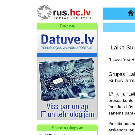
На
Реклама
"Laika Sun
"I Love You R
Grupas "Lai
Šī būs pirm
17. jūlijā "La
preses konfer
fani, kas būs
saņems paraks
Piektdienas na
Новое на форуме
atskaņotu ja