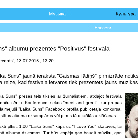
чало
Музыка
Культура
Новости
s" albumu prezentēs "Positivus" festivālā
ecords", 13.07.2015., 13:20
ka Suns" jaunā ieraksta "Gaismas lādiņš" pirmizrāde notiks "P
ā reize, kad festivālā ietvaros tiek prezentēts jauns mūzikas
ika Suns" preses teltī tiksies ar žurnālistiem, atklājot festivāla
enču sēriju. Konferencei sekos "meet and greet", kur grupas
 laimējuši "Laika Suns" Facebook profilā publicētajā konkursā,
tītus albuma eksemplārus vēl pirms tā oficiālās atklāšanas.
ktī plkst. 1.00 "Laika Suns" kāps uz "I Love You" skatuves, lai
unā albuma dziesmas. Tur būs iespēja gan baudīt mūziku, gan