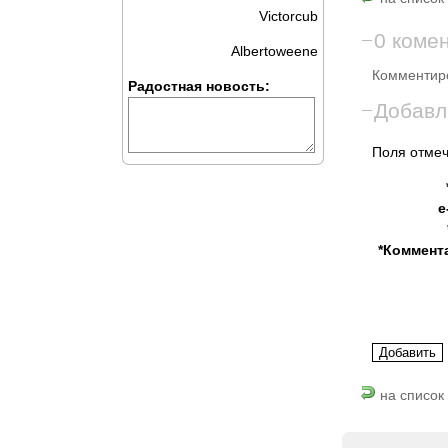
Victorcub
0 коме
Albertoweene
Комментиро
Радостная новость:
Добавл
Поля отмеч
e
*Коммент
на список