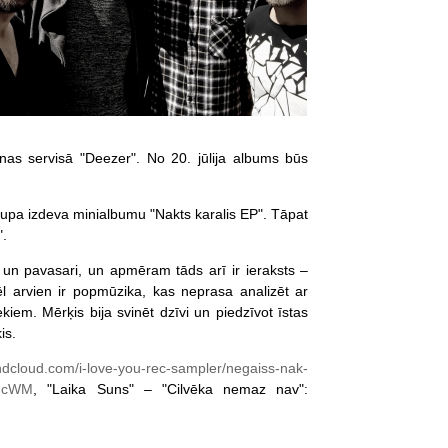
anas servisā "Deezer". No 20. jūlija albums būs
rupa izdeva minialbumu "Nakts karalis EP". Tāpat
".
 un pavasari, un apmēram tāds arī ir ieraksts –
vēl arvien ir popmūzika, kas neprasa analizēt ar
kiem. Mērķis bija svinēt dzīvi un piedzīvot īstas
is.
dcloud.com/i-love-you-rec-sampler/negaiss-nak-
rmcWM
, "Laika Suns" – "Cilvēka nemaz nav":