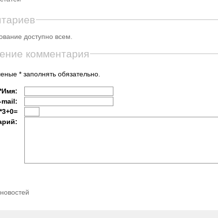
нтариев
вание доступно всем.
ение комментария
еные * заполнять обязательно.
*Имя:
-mail:
*3+0=
арий:
 новостей