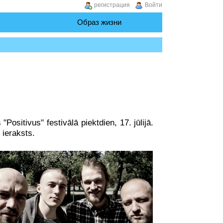
регистрация
Войти
Образ жизни
ositivus" festivālā piektdien, 17. jūlijā.
 ieraksts.