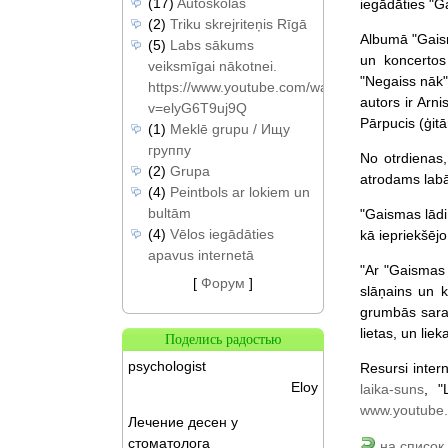
(17)
Autoskolas
iegādāties "G
(2)
Triku skrejriteņis Rīgā
Albumā "Gaism
(5)
Labs sākums
un koncertos
veiksmīgai nākotnei.
"Negaiss nāk"
https://www.youtube.com/watch?
autors ir Arni
v=elyG6T9uj9Q
Pārpucis (ģit
(1)
Meklē grupu / Ищу
группу
No otrdienas,
(2)
Grupa
atrodams labā
(4)
Peintbols ar lokiem un
bultām
"Gaismas lādi
(4)
Vēlos iegādāties
kā iepriekšēj
apavus internetā
"Ar "Gaismas 
[
Форум
]
slāņains un k
grumbās sarauk
lietas, un liek
Поделись радостью
psychologist
Resursi inter
Eloy
laika-suns
, "
www.youtube.
Лечение десен у
стоматолога
на список 