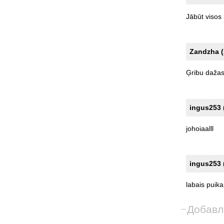
Jābūt
visos
Zandzha 
Ģribu
daža
ingus253 
johoiaalll
ingus253 
labais
puika
Добавл