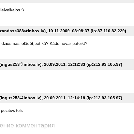
lielveikalos
:)
(zandsss388
inbox.lv), 10.11.2009. 08:08:37 (ip:87.110.82.229)
s
dziesmas
ielādēt,bet
kā?
Kāds
nevar
pateikt?
(ingus253
inbox.lv), 20.09.2011. 12:12:33 (ip:212.93.105.97)
(ingus253
inbox.lv), 20.09.2011. 12:14:19 (ip:212.93.105.97)
pozitivs
tels
ение комментария