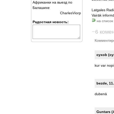
Африканки на выезд по
Балашихе
Latgales Rad
CharlesViorp
Vairāk informā
на список 
Радостная новость:
6 коме
Комментиро
cyxob (c
kur
var
nopi
bezde, 11.
dubenā
Guntars (