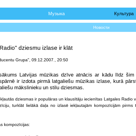
чало
Музыка
Культура
Новости
Radio" dziesmu izlase ir klāt
ducentu Grupa", 09.12.2007., 20:50
ākums Latvijas mūzikas dzīve atnācis ar kādu līdz šim 
pārnē ir izdota pirmā latgaliešu mūzikas izlase, kurā pā
aliešu mākslinieku un stilu dziesmas.
iekļautās dziesmas ir populāras un klausītāju iecienītas Latgales Radi
īciju, turklāt lielākā daļa no izlasē iekļautajām kompozīcijām pirm
ās kompozīcijas: