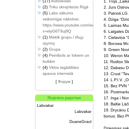
(17)
Autoskolas
1. Trojs „Laik
(2)
Triku skrejriteņis Rīgā
2. Jurs Ostro
(5)
Labs sākums
3. Patrioti.LG
veiksmīgai nākotnei.
4. Dziga “Dzīd
https://www.youtube.com/watch?
5. Laimas Muz
v=elyG6T9uj9Q
6. Latgales 
(1)
Meklē grupu / Ищу
7. Cielaviņa “
группу
8. Borowa Mc
(2)
Grupa
9. Green Novi
(4)
Peintbols ar lokiem un
10. Weron Mar
bultām
11. Rudiņs St
(4)
Vēlos iegādāties
12. Dabasu D
apavus internetā
13. Crust “Tev
14. L.P.I.V. „
[
Форум
]
15. Bez PVN “
16. Postmark
17. Inga i No
Поделись радостью
18. Baltie Lāč
Labvakar
19. Drycānu 
Labvakar
bonus: Bez P
DuaneGract
Dziesmas sakā