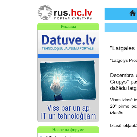
На
Реклама
"Latgales 
"Latgolys Pro
Decembra s
Grupys" pas
dažādu latg
Visas izlasē 
20" pirmo poz
izlasēs.
Izlasē iekļaut
Новое на форуме