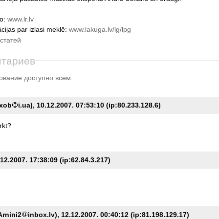
io:
www.lr.lv
cijas par izlasi meklē:
www.lakuga.lv/lg/lpg
статей
нтариев
вание доступно всем.
yxob
i.ua), 10.12.2007. 07:53:10 (ip:80.233.128.6)
rkt?
12.2007. 17:38:09 (ip:62.84.3.217)
Arnini2
inbox.lv), 12.12.2007. 00:40:12 (ip:81.198.129.17)