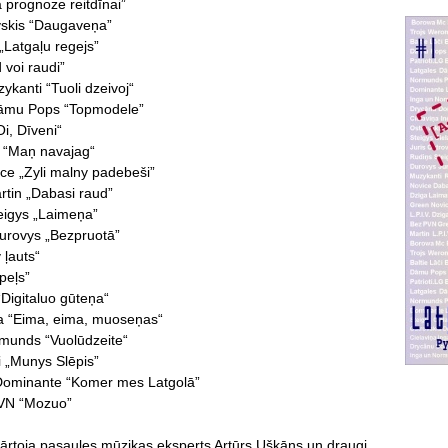
a prognoze reitdīnai”
vskis “Daugaveņa”
 „Latgaļu regejs”
 voi raudi”
ykanti “Tuoli dzeivoj“
Dāmu Pops “Topmodele”
Oi, Dīveni“
 “Maņ navajag“
ce „Zyli malny padebeši”
tin „Dabasi raud”
eigys „Laimeņa”
urovys „Bezpruotā”
 ļauts“
Opeļs”
Digitaluo gūteņa“
a “Eima, eima, muoseņas“
rmunds “Vuolūdzeite“
i „Munys Slēpis”
Dominante “Komer mes Latgolā”
VN “Mozuo”
rtoja pasaules mūzikas eksperts Artūrs Uškāns un draugi.