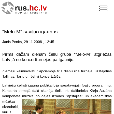
"Melo-M" saviļņo igauņus
Jānis Penka, 29.11.2008., 12:45
Pirms dažām dienām čellu grupa "Melo-M" atgriezās
Latvijā no koncertturnejas pa Igauniju.
Ziemeļu kaimiņvalsti " apciemoja trīs dienu ilgā turnejā, uzstājoties
Tallinas, Tartu un Jehvi koncertzālēs.
Latviešu čellisti igauņu publikai bija sagatavojuši īpašu programmu.
Koncerta pirmajā daļā skanēja čellu trio dalībnieka Kārļa Auzāna
komponētā mūzika no dejas izrādes "Apstājies" un
akadēmiskās
mūzikas
skaņdarbi,
kurus