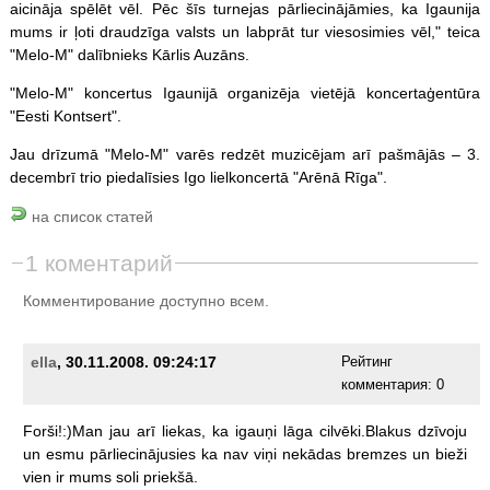
aicināja spēlēt vēl. Pēc šīs turnejas pārliecinājāmies, ka Igaunija
mums ir ļoti draudzīga valsts un labprāt tur viesosimies vēl," teica
"Melo-M" dalībnieks Kārlis Auzāns.
"Melo-M" koncertus Igaunijā organizēja vietējā koncertaģentūra
"Eesti Kontsert".
Jau drīzumā "Melo-M" varēs redzēt muzicējam arī pašmājās – 3.
decembrī trio piedalīsies Igo lielkoncertā "Arēnā Rīga".
на список статей
1 коментарий
Комментирование доступно всем.
ella
, 30.11.2008. 09:24:17
Рейтинг
комментария:
0
Forši!:)Man
jau
arī
liekas,
ka
igauņi
lāga
cilvēki.Blakus
dzīvoju
un
esmu
pārliecinājusies
ka
nav
viņi
nekādas
bremzes
un
bieži
vien
ir
mums
soli
priekšā.