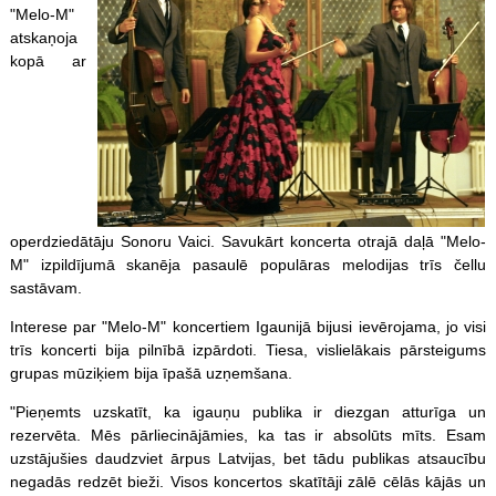
"Melo-M"
atskaņoja
kopā ar
operdziedātāju Sonoru Vaici. Savukārt koncerta otrajā daļā "Melo-
M" izpildījumā skanēja pasaulē populāras melodijas trīs čellu
sastāvam.
Interese par "Melo-M" koncertiem Igaunijā bijusi ievērojama, jo visi
trīs koncerti bija pilnībā izpārdoti. Tiesa, vislielākais pārsteigums
grupas mūziķiem bija īpašā uzņemšana.
"Pieņemts uzskatīt, ka igauņu publika ir diezgan atturīga un
rezervēta. Mēs pārliecinājāmies, ka tas ir absolūts mīts. Esam
uzstājušies daudzviet ārpus Latvijas, bet tādu publikas atsaucību
negadās redzēt bieži. Visos koncertos skatītāji zālē cēlās kājās un