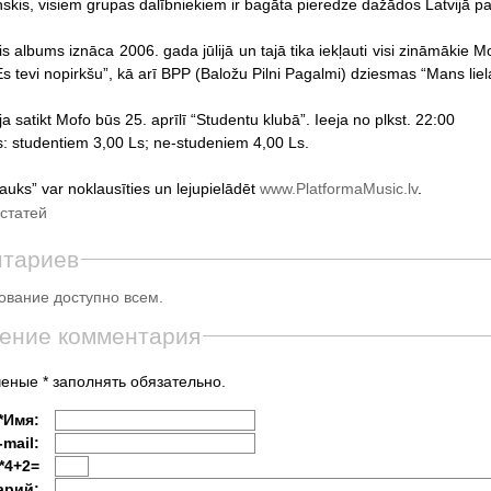
nskis, visiem grupas dalībniekiem ir bagāta pieredze dažādos Latvijā 
s albums iznāca 2006. gada jūlijā un tajā tika iekļauti visi zināmākie 
s tevi nopirkšu”, kā arī BPP (Baložu Pilni Pagalmi) dziesmas “Mans liel
a satikt Mofo būs 25. aprīlī “Studentu klubā”. Ieeja no plkst. 22:00
: studentiem 3,00 Ls; ne-studeniem 4,00 Ls.
auks” var noklausīties un lejupielādēt
www.PlatformaMusic.lv
.
статей
нтариев
вание доступно всем.
ение комментария
еные * заполнять обязательно.
*Имя:
-mail:
*4+2=
арий: