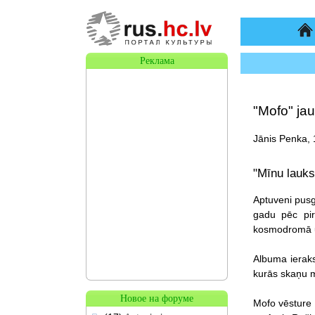
На
Реклама
"Mofo" ja
Jānis Penka, 
"Mīnu lauks
Aptuveni pusg
gadu pēc pir
kosmodromā u
Albuma ieraks
kurās skaņu m
Новое на форуме
Mofo vēsture 