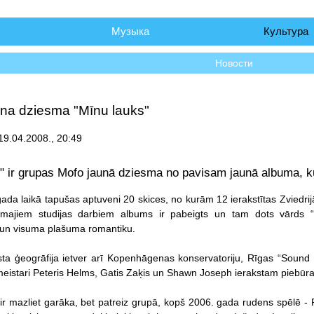
чало
Музыка
Культура
Новости
una dziesma "Mīnu lauks"
19.04.2008., 20:49
" ir grupas Mofo jaunā dziesma no pavisam jaunā albuma, ku
ada laikā tapušas aptuveni 20 skices, no kurām 12 ierakstītas Zviedr
majiem studijas darbiem albums ir pabeigts un tam dots vārds “
n visuma plašuma romantiku.
ta ģeogrāfija ietver arī Kopenhāgenas konservatoriju, Rīgas “Sound D
eistari Peteris Helms, Gatis Zaķis un Shawn Joseph ierakstam piebūra
ir mazliet garāka, bet patreiz grupā, kopš 2006. gada rudens spēlē -