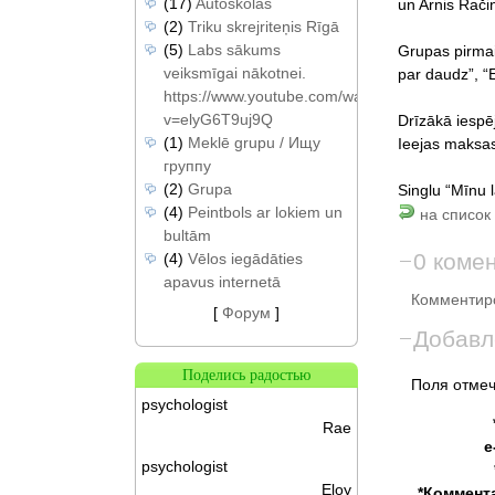
(17)
Autoskolas
un Arnis Rači
(2)
Triku skrejriteņis Rīgā
(5)
Labs sākums
Grupas pirmai
veiksmīgai nākotnei.
par daudz”, “E
https://www.youtube.com/watch?
v=elyG6T9uj9Q
Drīzākā iespēj
(1)
Meklē grupu / Ищу
Ieejas maksas
группу
(2)
Grupa
Singlu “Mīnu l
(4)
Peintbols ar lokiem un
на список 
bultām
0 коме
(4)
Vēlos iegādāties
apavus internetā
Комментиро
[
Форум
]
Добавл
Поделись радостью
Поля отмеч
psychologist
Rae
e
psychologist
Eloy
*Коммент