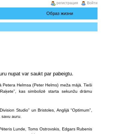
регистрация
Войти
Образ жизни
ru nupat var saukt par pabeigtu.
ijā Petera Helmsa (Peter Helms) meža mājā. Tieši
Raķete”, kas simbolizē starta sekunžu drāmu
ivision Studio” un Bristoles, Anglijā “Optimum”,
 savu auru.
 Pēteris Lunde, Toms Ostrovskis, Edgars Rubenis