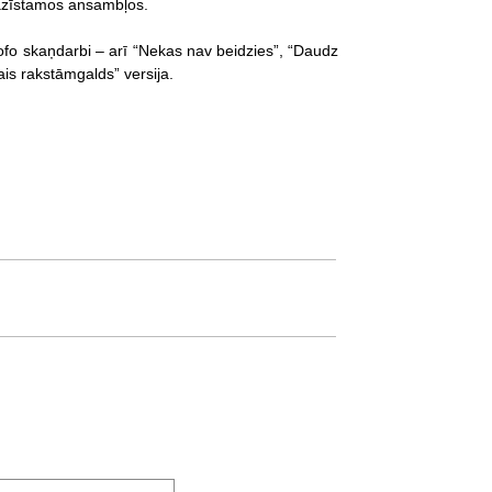
pazīstamos ansambļos.
Mofo skaņdarbi – arī “Nekas nav beidzies”, “Daudz
ais rakstāmgalds” versija.