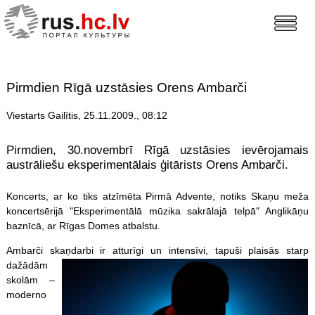
Pirmdien Rīgā uzstāsies Orens Ambarči
Viestarts Gailītis, 25.11.2009., 08:12
Pirmdien, 30.novembrī Rīgā uzstāsies ievērojamais
austrāliešu eksperimentālais ģitārists Orens Ambarči.
Koncerts, ar ko tiks atzīmēta Pirmā Advente, notiks Skaņu meža
koncertsērijā "Eksperimentālā mūzika sakrālajā telpā" Anglikāņu
baznīcā, ar Rīgas Domes atbalstu.
Ambarči sk
aņdarbi ir atturīgi un intensīvi, tapuši plaisās starp
dažādām
skolām –
moderno