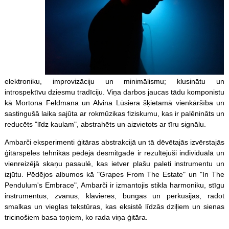
elektroniku, improvizāciju un minimālismu; klusinātu un
introspektīvu dziesmu tradīciju. Viņa darbos jaucas tādu komponistu
kā Mortona Feldmana un Alvina Lūsiera šķietamā vienkāršība un
sastingušā laika sajūta ar rokmūzikas fiziskumu, kas ir palēnināts un
reducēts "līdz kaulam", abstrahēts un aizvietots ar tīru signālu.
Ambarči eksperimenti ģitāras abstrakcijā un tā dēvētajās izvērstajās
ģitār
spēles
tehnikās pēdējā desmitgadē ir rezultējuši individuālā un
vienreizējā skaņu pasaulē, kas ietver plašu paleti instrumentu un
izjūtu. Pēdējos albumos kā "Grapes From The Estate" un "In The
Pendulum's Embrace", Ambarči ir izmantojis stikla harmoniku, stīgu
instrumentus, zvanus, klavieres, bungas un perkusijas, radot
smalkas un vieglas tekstūras, kas eksistē līdzās dziļiem un sienas
tricinošiem basa toņiem, ko rada viņa ģitāra.