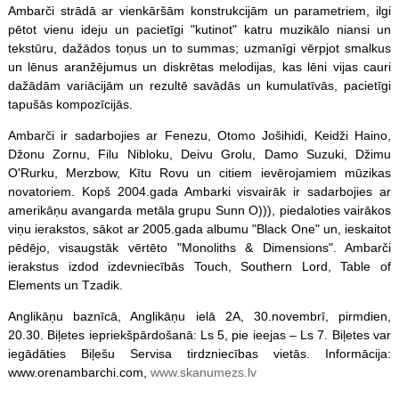
Ambarči strādā ar vienkāršām konstrukcijām un parametriem, ilgi
pētot vienu ideju un pacietīgi "kutinot" katru muzikālo niansi un
tekstūru, dažādos toņus un to summas; uzmanīgi vērpjot smalkus
un lēnus aranžējumus un diskrētas melodijas, kas lēni vijas cauri
dažādām variācijām un rezultē savādās un kumulatīvās, pacietīgi
tapušās kompozīcijās.
Ambarči ir sadarbojies ar Fenezu, Otomo Jošihidi, Keidži Haino,
Džonu Zornu, Filu Nibloku, Deivu Grolu, Damo Suzuki, Džimu
O'Rurku, Merzbow, Kītu Rovu un citiem ievērojamiem mūzikas
novatoriem. Kopš 2004.gada Ambarki visvairāk ir sadarbojies ar
amerikāņu avangarda metāla grupu Sunn O))), piedaloties vairākos
viņu ierakstos, sākot ar 2005.gada albumu "Black One" un, ieskaitot
pēdējo, visaugstāk vērtēto "Monoliths & Dimensions". Ambarči
ierakstus izdod izdevniecībās Touch, Southern Lord, Table of
Elements un Tzadik.
Anglikāņu baznīcā, Anglikāņu ielā 2A, 30.novembrī, pirmdien,
20.30. Biļetes iepriekšpārdošanā: Ls 5, pie ieejas – Ls 7. Biļetes var
iegādāties Biļešu Servisa tirdzniecības vietās. Informācija:
www.orenambarchi.com,
www.skanumezs.lv