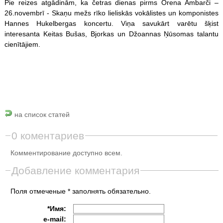
Pie reizes atgādinām, ka četras dienas pirms Orena Ambarči –
26.novembrī - Skaņu mežs rīko lieliskās vokālistes un komponistes
Hannes Hukelbergas koncertu. Viņa savukārt varētu šķist
interesanta Keitas Bušas, Bjorkas un Džoannas Ņūsomas talantu
cienītājiem.
на список статей
0 коментариев
Комментирование доступно всем.
Добавление комментария
Поля отмеченые * заполнять обязательно.
*Имя:
e-mail: