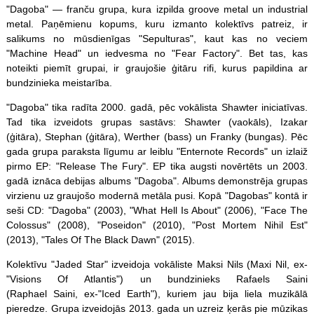
"Dagoba" — franču grupa, kura izpilda groove metal un industrial
metal. Paņēmienu kopums, kuru izmanto kolektīvs patreiz, ir
salikums no mūsdienīgas "Sepulturas", kaut kas no veciem
"Machine Head" un iedvesma no "Fear Factory". Bet tas, kas
noteikti piemīt grupai, ir graujošie ģitāru rifi, kurus papildina ar
bundzinieka meistarība.
"Dagoba" tika radīta 2000. gadā, pēc vokālista Shawter iniciatīvas.
Tad tika izveidots grupas sastāvs: Shawter (vaokāls), Izakar
(ģitāra), Stephan (ģitāra), Werther (bass) un Franky (bungas). Pēc
gada grupa paraksta līgumu ar leiblu "Enternote Records" un izlaiž
pirmo EP: "Release The Fury". EP tika augsti novērtēts un 2003.
gadā iznāca debijas albums "Dagoba". Albums demonstrēja grupas
virzienu uz graujošo modernā metāla pusi. Kopā "Dagobas" kontā ir
seši CD: "Dagoba" (2003), "What Hell Is About" (2006), "Face The
Colossus" (2008), "Poseidon" (2010), "Post Mortem Nihil Est"
(2013), "Tales Of The Black Dawn" (2015).
Kolektīvu "Jaded Star" izveidoja vokāliste Maksi Nils (Maxi Nil, ex-
"Visions Of Atlantis") un bundzinieks Rafaels Saini
(Raphael Saini, ex-"Iced Earth"), kuriem jau bija liela muzikālā
pieredze. Grupa izveidojās 2013. gada un uzreiz ķerās pie mūzikas