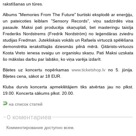
rakstīšanas un tūres.
Albums "Memories From The Future" burtiski eksplodē ar enerģiju,
un pateicoties leiblam "Sensory Records", viņu sadzirdēs visa
pasaule. Maksi pati producēja skaņuplati, bet masteringu taisīja
Frederiks Nordstrems (Fredrik Nordström) no leģendāras zviedru
studijas Fredman. Jutekliskais vokāls un Rafaela virtuozā spēlēšana
demonstrēta ierakstītajās dziesmās pilnā mērā. Ģitārists-virtuozs
Kosta Vreto ienesa svaigu un organisku skaņu. Pati Maksi uzskata
šo mākslas darbu par labāko, ko viņa varēja izdarīt.
Biļetes uz koncertu nopērkamas
www.ticketshop.lv
no 5. jūnija.
Biļetes cena, sākot ar 18 EUR.
Kluba durvis koncerta apmeklētājiem tiks atvērtas jau no plkst.
19.00. Koncerta sākums plkst. 20.00.
на список статей
0 коментариев
Комментирование доступно всем.