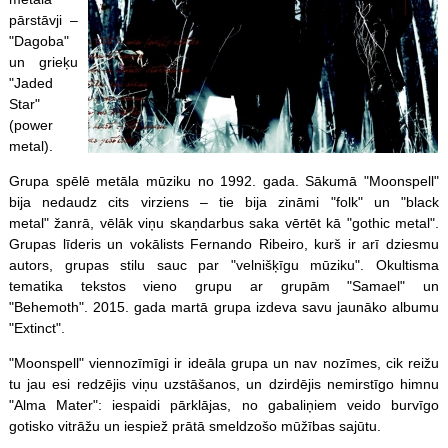
pārstāvji –
"Dagoba"
un grieķu
"Jaded
Star"
(power
metal).
Grupa spēlē metāla mūziku no 1992. gada. Sākumā "Moonspell"
bija nedaudz cits virziens – tie bija zināmi "folk" un "black
metal" žanrā, vēlāk viņu skaņdarbus saka vērtēt kā "gothic metal".
Grupas līderis un vokālists Fernando Ribeiro, kurš ir arī dziesmu
autors, grupas stilu sauc par "velnišķīgu mūziku". Okultisma
tematika tekstos vieno grupu ar grupām "Samael" un
"Behemoth". 2015. gada martā grupa izdeva savu jaunāko albumu
"Extinct".
"Moonspell" viennozīmīgi ir ideāla grupa un nav nozīmes, cik reižu
tu jau esi redzējis viņu uzstāšanos, un dzirdējis nemirstīgo himnu
"Alma Mater": iespaidi pārklājas, no gabaliņiem veido burvīgo
gotisko vitrāžu un iespiež prātā smeldzošo mūžības sajūtu.