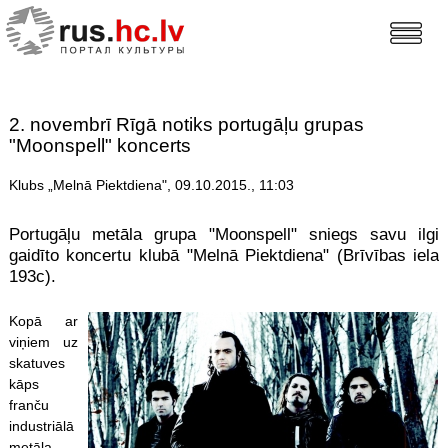
2. novembrī Rīgā notiks portugāļu grupas
"Moonspell" koncerts
Klubs „Melnā Piektdiena", 09.10.2015., 11:03
Portugāļu metāla grupa "Moonspell" sniegs savu ilgi
gaidīto koncertu klubā "Melnā Piektdiena" (Brīvības iela
193c).
Kopā ar
viņiem uz
skatuves
kāps
franču
industriālā
metāla