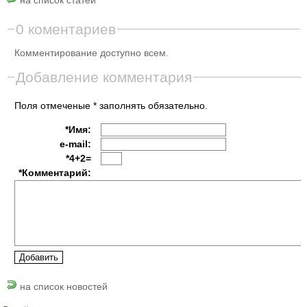
0 коментариев
Комментирование доступно всем.
Добавление комментария
Поля отмеченые * заполнять обязательно.
*Имя:
e-mail:
*4+2=
*Комментарий:
на список новостей