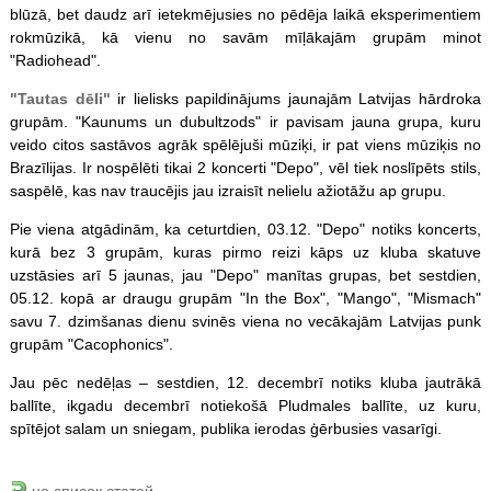
blūzā, bet daudz arī ietekmējusies no pēdēja laikā eksperimentiem
rokmūzikā, kā vienu no savām mīļākajām grupām minot
"Radiohead".
"Tautas dēli"
ir lielisks papildinājums jaunajām Latvijas hārdroka
grupām. "Kaunums un dubultzods" ir pavisam jauna grupa, kuru
veido citos sastāvos agrāk spēlējuši mūziķi, ir pat viens mūziķis no
Brazīlijas. Ir nospēlēti tikai 2 koncerti "Depo", vēl tiek noslīpēts stils,
saspēlē, kas nav traucējis jau izraisīt nelielu ažiotāžu ap grupu.
Pie viena atgādinām, ka ceturtdien, 03.12. "Depo" notiks koncerts,
kurā bez 3 grupām, kuras pirmo reizi kāps uz kluba skatuve
uzstāsies arī 5 jaunas, jau "Depo" manītas grupas, bet sestdien,
05.12. kopā ar draugu grupām "In the Box", "Mango", "Mismach"
savu 7. dzimšanas dienu svinēs viena no vecākajām Latvijas punk
grupām "Cacophonics".
Jau pēc nedēļas – sestdien, 12. decembrī notiks kluba jautrākā
ballīte, ikgadu decembrī notiekošā Pludmales ballīte, uz kuru,
spītējot salam un sniegam, publika ierodas ģērbusies vasarīgi.
на список статей