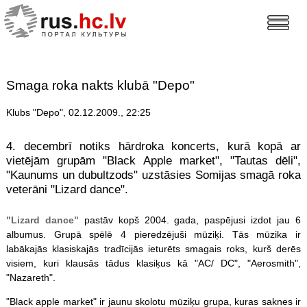
Smaga roka nakts klubā "Depo"
Klubs "Depo", 02.12.2009., 22:25
4. decembrī notiks hārdroka koncerts, kurā kopā ar
vietējām grupām "Black Apple market", "Tautas dēli",
"Kaunums un dubultzods" uzstāsies Somijas smagā roka
veterāni "Lizard dance".
"Lizard dance"
pastāv kopš 2004. gada, paspējusi izdot jau 6
albumus. Grupā spēlē 4 pieredzējuši mūziķi. Tās mūzika ir
labākajās klasiskajās tradīcijās ieturēts smagais roks, kurš derēs
visiem, kuri klausās tādus klasiķus kā "AC/ DC", "Aerosmith",
"Nazareth".
"Black apple market" ir jaunu skolotu mūziķu grupa, kuras saknes ir