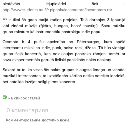
piedāvāts lejupielādei šeit -
http://www.students.tut.fi/~pippola/locomotora/locomotora.rar
.
*** ir tikai šā gada maijā radies projekts. Tajā darbojas 3 Igaunijā
labi zināmi mūziķi (ģitāra, bungas, bass/ taustiņi). Savu mūziku
grupa raksturo kā instrumentālu postroķigu indie popu.
Otomoto ir 4 puišu apvienība no Pēterburgas, kura spēlē
interesantu miksli no indie, punk, noise rock, džeza. Tā būs vienīgā
grupa šajā koncertā, kas neiekļaujas postroka rāmjos, tomēr ar
savu eksperimentālo garu tā lieliski papildinās nakts noskaņu.
Sakarā ar to, ka visas šīs nakts grupas ir augsta līmeņa un vienādi
muzikāli interesantas, to uzstāšanās kārtība netiks noteikta iepriekš,
bet noteikta lozējot neilgi pirms koncerta.
на список статей
0 коментариев
Комментирование доступно всем.