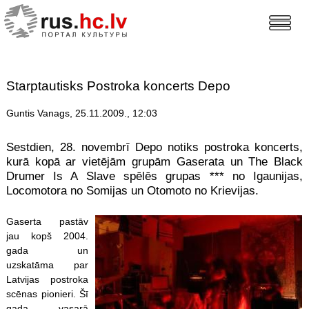
Starptautisks Postroka koncerts Depo
Guntis Vanags, 25.11.2009., 12:03
Sestdien, 28. novembrī Depo notiks postroka koncerts,
kurā kopā ar vietējām grupām Gaserata un The Black
Drumer Is A Slave spēlēs grupas *** no Igaunijas,
Locomotora no Somijas un Otomoto no Krievijas.
Gaserta pastāv
jau kopš 2004.
gada un
uzskatāma par
Latvijas postroka
scēnas pionieri. Šī
gada vasarā