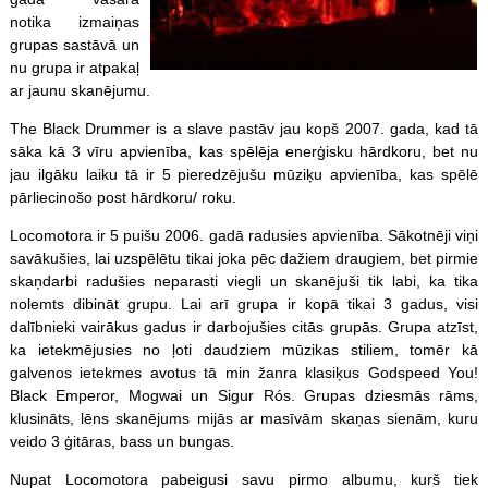
notika izmaiņas
grupas sastāvā un
nu grupa ir atpakaļ
ar jaunu skanējumu.
The Black Drummer is a slave pastāv jau kopš 2007. gada, kad tā
sāka kā 3 vīru apvienība, kas spēlēja enerģisku hārdkoru, bet nu
jau ilgāku laiku tā ir 5 pieredzējušu mūziķu apvienība, kas spēlē
pārliecinošo post hārdkoru/ roku.
Locomotora ir 5 puišu 2006. gadā radusies apvienība. Sākotnēji viņi
savākušies, lai uzspēlētu tikai joka pēc dažiem draugiem, bet pirmie
skaņdarbi radušies neparasti viegli un skanējuši tik labi, ka tika
nolemts dibināt grupu. Lai arī grupa ir kopā tikai 3 gadus, visi
dalībnieki vairākus gadus ir darbojušies citās grupās. Grupa atzīst,
ka ietekmējusies no ļoti daudziem mūzikas stiliem, tomēr kā
galvenos ietekmes avotus tā min žanra klasiķus Godspeed You!
Black Emperor, Mogwai un Sigur Rós. Grupas dziesmās rāms,
klusināts, lēns skanējums mijās ar masīvām skaņas sienām, kuru
veido 3 ģitāras, bass un bungas.
Nupat Locomotora pabeigusi savu pirmo albumu, kurš tiek