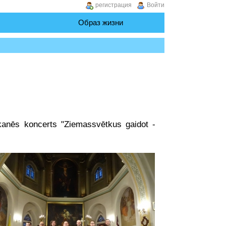
регистрация
Войти
Образ жизни
kanēs koncerts "Ziemassvētkus gaidot -