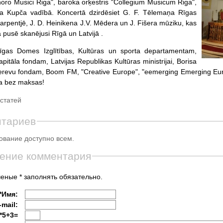
oro Musici Riga", baroka orķestris "Collegium Musicum Riga",
ra Kupča vadībā. Koncertā dzirdēsiet G. F. Tēlemaņa Rīgas
arpentjē, J. D. Heinikena J.V. Mēdera un J. Fišera mūziku, kas
 pusē skanējusi Rīgā un Latvijā .
Rīgas Domes Izglītības, Kultūras un sporta departamentam,
apitāla fondam, Latvijas Republikas Kultūras ministrijai, Borisa
terevu fondam, Boom FM, "Creative Europe", "eemerging Emerging Eur
eja bez maksas!
статей
нтариев
вание доступно всем.
ение комментария
еные * заполнять обязательно.
*Имя:
-mail:
*5+3=