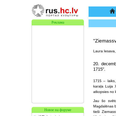
На
Реклама
"Ziemassv
Laura Iesava,
20. decemb
1715".
1715 – laiks,
karaļa Luija
atkopsies no 
Jau šo svētd
Magdalēnas ba
Новое на форуме
tieši Ziemas