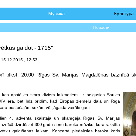
чало
Музыка
Культура
Новости
ētkus gaidot - 1715"
 15.12.2015., 12:53
rī plkst. 20.00 Rīgas Sv. Marijas Magdalēnas baznīcā s
 kas apstājies starp diviem laikmetiem. Ir beigusies Saules
 XIV ēra, bet līdz brīdim, kad Eiropas ziemeļu daļa un Rīga
kara postošajām sekām vēl jāgaida vairāki gadi.
ien 4. adventā skaistajā un skanīgajā Rīgas Sv. Marijas
znīcā dzirdēsiet 300 gadu senu baroka mūziku, kura rakstīta
svētku gaidīšanas laikam. Koncertā piedalīsies baroka koris