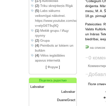
(17)
Autoskolas
"Collegium Ch
(2)
Triku skrejriteņis Rīgā
diriģenta Mā
(5)
Labs sākums
mesu, M. A. Š
veiksmīgai nākotnei.
18.gs. pirmajā
https://www.youtube.com/watch?
Pateicoties 
v=elyG6T9uj9Q
Valsts Kultūrk
(1)
Meklē grupu / Ищу
un Ināras Te
группу
biedrībai, ie
(2)
Grupa
(4)
Peintbols ar lokiem un
на список 
bultām
(4)
Vēlos iegādāties
0 коме
apavus internetā
Комментиро
[
Форум
]
Добавл
Поделись радостью
Поля отмеч
Labvakar
Labvakar
e
DuaneGract