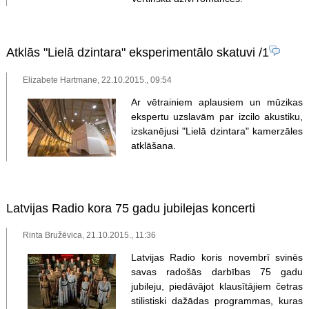
Atklās "Lielā dzintara" eksperimentālo skatuvi
/1
Elizabete Hartmane, 22.10.2015., 09:54
Ar vētrainiem aplausiem un mūzikas
ekspertu uzslavām par izcilo akustiku,
izskanējusi "Lielā dzintara" kamerzāles
atklāšana.
Latvijas Radio kora 75 gadu jubilejas koncerti
Rinta Bružēvica, 21.10.2015., 11:36
Latvijas Radio koris novembrī svinēs
savas radošās darbības 75 gadu
jubileju, piedāvājot klausītājiem četras
stilistiski dažādas programmas, kuras