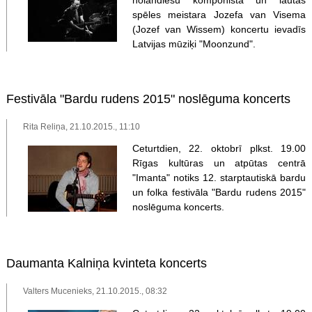
holandiešu komponista un lautas
spēles meistara Jozefa van Visema
(Jozef van Wissem) koncertu ievadīs
Latvijas mūziķi "Moonzund".
Festivāla "Bardu rudens 2015" noslēguma koncerts
Rita Reliņa, 21.10.2015., 11:10
Ceturtdien, 22. oktobrī plkst. 19.00
Rīgas kultūras un atpūtas centrā
"Imanta" notiks 12. starptautiskā bardu
un folka festivāla "Bardu rudens 2015"
noslēguma koncerts.
Daumanta Kalniņa kvinteta koncerts
Valters Mucenieks, 21.10.2015., 08:32