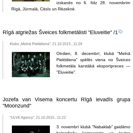
izskanēs no 6. līdz 28. novembrim
Rīgā, Jūrmalā, Cēsīs un Rēzeknē.
Rīgā atgriežas Šveices folkmetālisti "Eluveitie"
/1
Klubs „Melnā Piektdiena", 21.10.2015., 11:29
Otrdien, 8. decembrī, klubā "Melnā
Piektdiena" spēlēs viena no Šveices
folkmetāla karstākā eksportpreces —
"Eluveitie".
Jozefa van Visema koncertu Rīgā ievadīs grupa
"Moonzund"
"ULVE Agency", 21.10.2015., 11:22
3. novembrī klubā "Nabaklab" gaidāmo