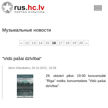
Музыкальные новости
«
12
13
14
15
16
17
18
19
20
»
"Vidū pašai dzīvībai"
Jānis Viduskalns, 26.10.2015., 18:39
29. oktobrī plkst. 19.00 koncertzālē
"Rīga" notiks koncertstāsts "Vidū pašai
dzīvībai".