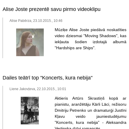
Alise Joste prezentē savu pirmo videoklipu
Alise Pabērza, 23.10.2015., 10:46
Mūziķe Alise Joste piedāvā noskatīties
video dziesmai "Moving Shadows", kas
iekļauta šodien izdotajā albumā
"Hardships are Ships".
Dailes teātrī top "Koncerts, kura nebija"
Liene Jakovļeva, 22.10.2015., 10:01
Aktieris Artūrs Skrastiņš kopā ar
pianistu, aranžētāju Kārli Lāci, režisoru
Dmitriju Petrenko un dramaturģi Justīni
Kļavu veido jauniestudējumu
"Koncerts, kura nebija" - Aleksandra
Vertinska dzīvi romancēs.