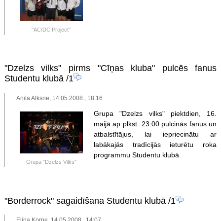
"AC/DC Project"
"Dzelzs vilks" pirms "Cīņas kluba" pulcēs fanus
Studentu klubā
/1
Anita Alksne, 14.05.2008., 18:16
Grupa "Dzelzs vilks" piektdien, 16.
maijā ap plkst. 23:00 pulcinās fanus un
atbalstītājus, lai iepriecinātu ar
labākajās tradīcijās ieturētu roka
programmu Studentu klubā.
Grupa "Dzelzs Vilks"
"Borderrock" sagaidīšana Studentu klubā
/1
Elīna Korne, 14.05.2008., 14:07