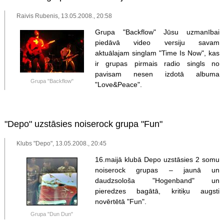
Raivis Rubenis, 13.05.2008., 20:58
Grupa "Backflow" Jūsu uzmanībai
piedāvā video versiju savam
aktuālajam singlam "Time Is Now", kas
ir grupas pirmais radio singls no
pavisam nesen izdotā albuma
Grupa "Backflow"
"Love&Peace".
"Depo" uzstāsies noiserock grupa "Fun"
Klubs "Depo", 13.05.2008., 20:45
16.maijā klubā Depo uzstāsies 2 somu
noiserock grupas – jaunā un
daudzsološa "Hogenband" un
pieredzes bagātā, kritiķu augsti
novērtētā "Fun".
Grupa "Dun Dun"