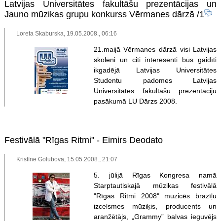
Latvijas Universitātes fakultāšu prezentācijas un
Jauno mūzikas grupu konkurss Vērmanes dārzā
/1
Loreta Skaburska, 19.05.2008., 06:16
21.maijā Vērmanes dārzā visi Latvijas
skolēni un citi interesenti būs gaidīti
ikgadējā Latvijas Universitātes
Studentu padomes Latvijas
Universitātes fakultāšu prezentāciju
pasākumā LU Dārzs 2008.
Festivālā "Rīgas Ritmi" - Eimirs Deodato
Kristīne Golubova, 15.05.2008., 21:07
5. jūlijā Rīgas Kongresa namā
Starptautiskajā mūzikas festivālā
"Rīgas Ritmi 2008" muzicēs brazīļu
izcelsmes mūziķis, producents un
aranžētājs, „Grammy” balvas ieguvējs