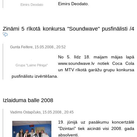
Eimirs Deodato.
Eimirs Deodato
Zināmi 5 rīkotā konkursa "Soundwave" pusfinālisti
/4
Gunta Feifere, 15.05.2008., 20:52
No 5. līdz 18. maijam mājas lapā
www.soundwave.lv notiek Coca Cola
Grupa "Laime Pilniga"
un MTV rīkotā garāžu grupu konkursa
pusfinālistu izvērtēšana.
Izlaiduma balle 2008
Vadims Ostapčuks, 15.05.2008., 20:45
19. jūnijā uz pasākumu koncertzālē
"Dzintari" tiek aicināti visi 2008. gada
absolventi.