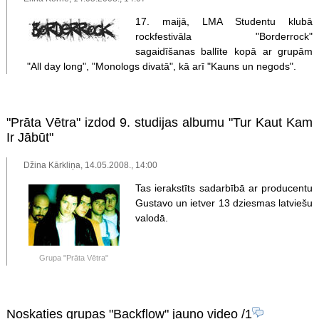
17. maijā, LMA Studentu klubā
rockfestivāla "Borderrock"
sagaidīšanas ballīte kopā ar grupām
"All day long", "Monologs divatā", kā arī "Kauns un negods".
"Prāta Vētra" izdod 9. studijas albumu "Tur Kaut Kam
Ir Jābūt"
Džina Kārkliņa, 14.05.2008., 14:00
Tas ierakstīts sadarbībā ar producentu
Gustavo un ietver 13 dziesmas latviešu
valodā.
Grupa "Prāta Vētra"
Noskaties grupas "Backflow" jauno video
/1