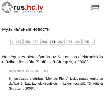
Музыкальные новости
«
257
258
259
260
261
262
263
264
265
»
Noslēgusies pieteikšanās uz 5. Latvijas elektroniskās
mūzikas festivālu "Sintētiskā Sircapziņa 2008"
Lauris Krievs, 19.05.2008., 18:31
Ir noslēdzies biedrības "Melnais Piens" izsludinātais konkurss
dalībai 5. Latvijas elektroniskās mūzikas festivālā "Sintētiskā
Sircapziņa 2008".