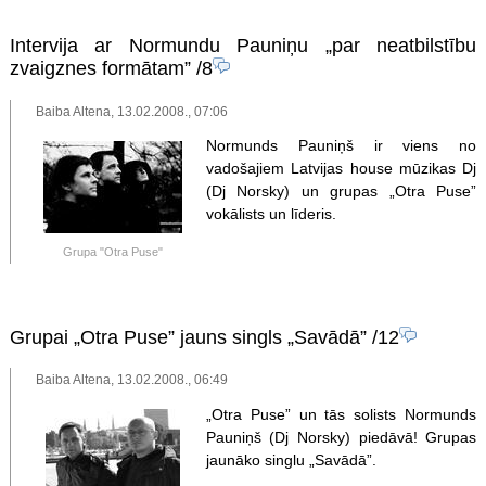
Intervija ar Normundu Pauniņu „par neatbilstību
zvaigznes formātam”
/8
Baiba Altena, 13.02.2008., 07:06
Normunds Pauniņš ir viens no
vadošajiem Latvijas house mūzikas Dj
(Dj Norsky) un grupas „Otra Puse”
vokālists un līderis.
Grupa "Otra Puse"
Grupai „Otra Puse” jauns singls „Savādā”
/12
Baiba Altena, 13.02.2008., 06:49
„Otra Puse” un tās solists Normunds
Pauniņš (Dj Norsky) piedāvā! Grupas
jaunāko singlu „Savādā”.