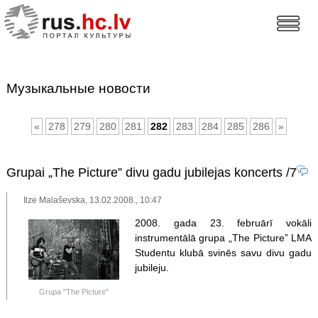
Музыкальные новости
«
278
279
280
281
282
283
284
285
286
»
Grupai „The Picture” divu gadu jubilejas koncerts
/7
Ilze Malaševska, 13.02.2008., 10:47
2008. gada 23. februārī vokāli
instrumentālā grupa „The Picture” LMA
Studentu klubā svinēs savu divu gadu
jubileju.
Grupa "The Picture"