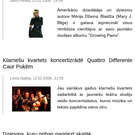
Jānis Penka, 12.02.2008., 14:59
Amerikāņu dziedātāja un dziesmu
autore Mērija Džeina Blaidža (Mary J.
Blige) ir gatava iepriecināt visus
ritmblūza cienītājus ar savu jaunāko
studijas albumu “Growing Pains”.
Klarnešu kvartets koncertizrādē Quattro Differente
Caur Puķēm
Liena Galēja, 12.02.2008., 12:55
Jau vairākus gadus klarnešu kvartets
sadarbībā ar jauniešu teātra studiju
veido koncertstāstus, kuros mūzika un
teksts papildina viens otru.
Dziesma, kuru gribas pagriezt skaļāk