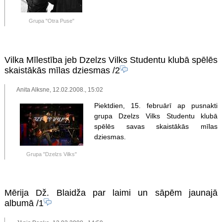
Grupa "Otra Puse"
Vilka Mīlestība jeb Dzelzs Vilks Studentu klubā spēlēs
skaistākās mīlas dziesmas
/2
Anita Alksne, 12.02.2008., 15:02
Piektdien, 15. februārī ap pusnakti
grupa Dzelzs Vilks Studentu klubā
spēlēs savas skaistākās mīlas
dziesmas.
Grupa "Dzelzs Vilks"
Mērija Dž. Blaidža par laimi un sāpēm jaunajā
albumā
/1