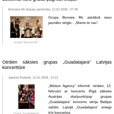
Borowys Mc draugu apvineiba, 12.02.2008., 07:38
Grupa Borowa Mc piedāvā savu
jaunāko singlu - „Manis te nav”.
Grupa "Borowa Mc"
Otrdien sāksies grupas „Guadalajara” Latvijas
koncerttūre
Agnese Ruberte, 11.02.2008., 14:22
„Meteor Agency” informē: otrdien, 12.
februārī ar koncertu Rīgā sāksies
Austrijas ska/punk/pop grupas
„Guadalajara” koncertu sērija Baltijas
valstīs. Latvijā „Guadalajara” sniegs
trīs koncertus.
Grupa "Guadalajara"