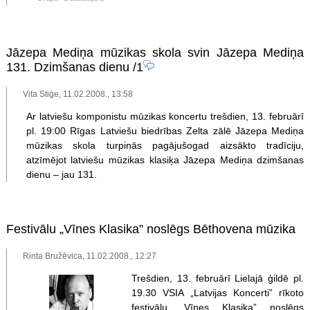
Jāzepa Mediņa mūzikas skola svin Jāzepa Mediņa
131. Dzimšanas dienu
/1
Vita Stiģe, 11.02.2008., 13:58
Ar latviešu komponistu mūzikas koncertu trešdien, 13. februārī
pl. 19:00 Rīgas Latviešu biedrības Zelta zālē Jāzepa Mediņa
mūzikas skola turpinās pagājušogad aizsākto tradīciju,
atzīmējot latviešu mūzikas klasiķa Jāzepa Mediņa dzimšanas
dienu – jau 131.
Festivālu „Vīnes Klasika” noslēgs Bēthovena mūzika
Rinta Bružēvica, 11.02.2008., 12:27
Trešdien, 13. februārī Lielajā ģildē pl.
19.30 VSIA „Latvijas Koncerti” rīkoto
festivālu „Vīnes Klasika” noslēgs