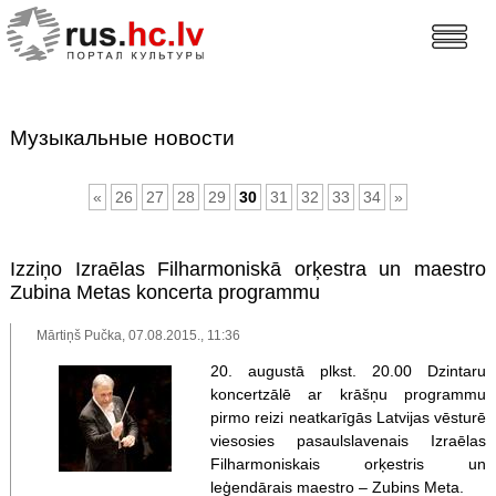
Музыкальные новости
«
26
27
28
29
30
31
32
33
34
»
Izziņo Izraēlas Filharmoniskā orķestra un maestro
Zubina Metas koncerta programmu
Mārtiņš Pučka, 07.08.2015., 11:36
20. augustā plkst. 20.00 Dzintaru
koncertzālē ar krāšņu programmu
pirmo reizi neatkarīgās Latvijas vēsturē
viesosies pasaulslavenais Izraēlas
Filharmoniskais orķestris un
leģendārais maestro – Zubins Meta.