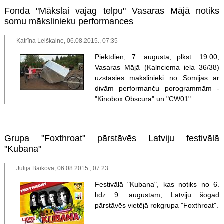
Fonda "Mākslai vajag telpu" Vasaras Mājā notiks
somu mākslinieku performances
Katrīna Leiškalne, 06.08.2015., 07:35
Piektdien, 7. augustā, plkst. 19.00,
Vasaras Mājā (Kalnciema iela 36/38)
uzstāsies mākslinieki no Somijas ar
divām performanču porogrammām -
"Kinobox Obscura" un "CW01".
Grupa "Foxthroat" pārstāvēs Latviju festivālā
"Kubana"
Jūlija Baikova, 06.08.2015., 07:23
Festivālā "Kubana", kas notiks no 6.
līdz 9. augustam, Latviju šogad
pārstāvēs vietējā rokgrupa "Foxthroat".