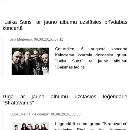
"Laika Suns" ar jauno albumu uzstāsies brīvdabas
koncertā
Una Meiberga, 06.08.2015., 07:11
Ceturtdien, 6. augustā koncertā
Kalnciema kvartālā dzirdēsim grupu
"Laika Suns" ar jauno albumu
"Gaismas lādiņš".
Rīgā ar jauno albumu uzstāsies leģendārie
"Stratovarius"
Klubs „Melnā Piektdiena", 06.08.2015., 06:50
Leģendārā somu grupa "Stratovarius"
uzstāsies Rīgā ar lielu koncertu.