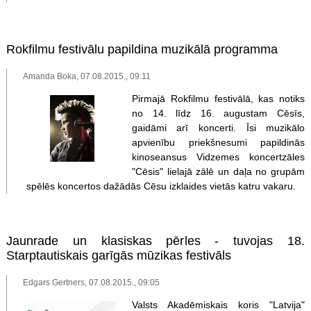
Rokfilmu festivālu papildina muzikālā programma
Amanda Boka, 07.08.2015., 09:11
Pirmajā Rokfilmu festivālā, kas notiks
no 14. līdz 16. augustam Cēsīs,
gaidāmi arī koncerti. Īsi muzikālo
apvienību priekšnesumi papildinās
kinoseansus Vidzemes koncertzāles
"Cēsis" lielajā zālē un daļa no grupām
spēlēs koncertos dažādās Cēsu izklaides vietās katru vakaru.
Jaunrade un klasiskas pērles - tuvojas 18.
Starptautiskais garīgās mūzikas festivāls
Edgars Gertners, 07.08.2015., 09:05
Valsts Akadēmiskais koris "Latvija"