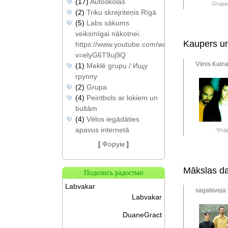
(17)
Autoskolas
Grupa
(2)
Triku skrejriteņis Rīgā
(5)
Labs sākums
veiksmīgai nākotnei.
Kaupers un
https://www.youtube.com/watch?
v=elyG6T9uj9Q
Vilnis Kalna
(1)
Meklē grupu / Ищу
группу
(2)
Grupa
(4)
Peintbols ar lokiem un
bultām
(4)
Vēlos iegādāties
apavus internetā
"Prāt
[
Форум
]
Mākslas da
Поделись радостью
Labvakar
sagatavoja 
Labvakar
DuaneGract