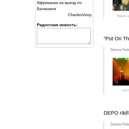
Африканки на выезд по
Балашихе
CharlesViorp
"Baložu p
Радостная новость:
"Put On Th
Deniss Fedo
POT
DEPO rādīs
Deniss Fedo