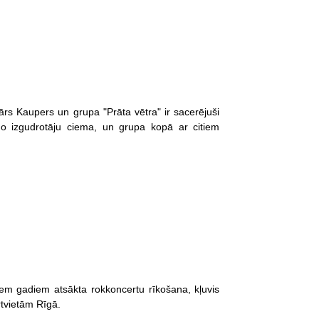
nārs Kaupers un grupa "Prāta vētra" ir sacerējuši
no izgudrotāju ciema, un grupa kopā ar citiem
em gadiem atsākta rokkoncertu rīkošana, kļuvis
rtvietām Rīgā.