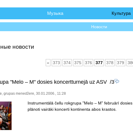
чало
Музыка
Культура
Новости
ные новости
«
373
374
375
376
377
378
379
38
rupa "Melo – M" dosies koncertturnejā uz ASV
/3
e, grupas menedžere, 30.01.2006., 11:28
Instrumentālā čellu rokgrupa "Melo – M" februārī dosie
plānoti vairāki koncerti kontinenta abos krastos.