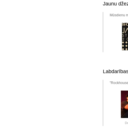
Jaunu džez
Mūsdienu mū
Labdarības
"Rockhouse 
D