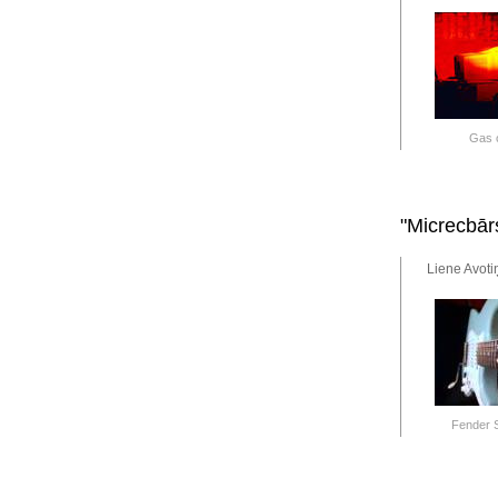
Gas o
"Micrecbār
Liene Avoti
Fender S