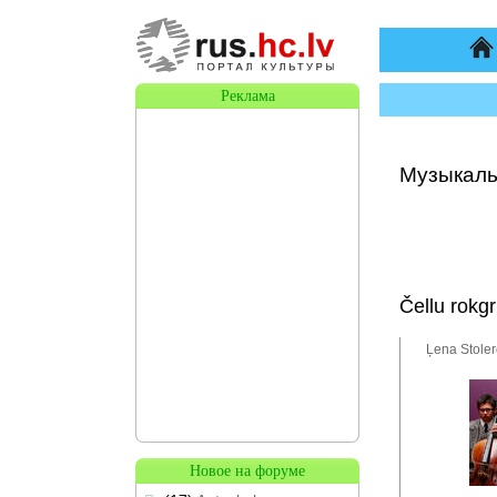
На
Реклама
Музыкаль
Čellu rokg
Ļena Stoler
Новое на форуме