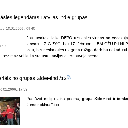
sies leģendāras Latvijas indie grupas
gs, 18.01.2006., 09:40
Jau tuvākajā laikā DEPO uzstāsies vienas no vecākaj
janvārī – ZIG ZAG, bet 17. februārī – BALOŽU PILNI 
g Zag
vidū, bet neskatoties uz gana ražīgo darbību nekad īsti 
 bez maz vai kulta statusu Latvijas alternatīvajā scēnā.
riāls no grupas SideMind
/12
6.01.2006., 17:59
Pastāvot neilgu laika posmu, grupa SideMind ir ieraks
Jums noklausīties.