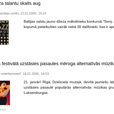
a talantu skaits aug
zikas centrs, 23.01.2006., 19:24
Baltijas valstu jauno džeza mākslinieku konkursā "Sony
kopumā pieteikušies vairāk nekā 30 dalībnieki, kas ir a
 festivālā uzstāsies pasaules mēroga alternatīvās mūzi
entertainment", 18.01.2006., 19:53
21. janvārī Rīgā, Dzelzceļa muzejā, devītā jauniešu 
uzstāsies pasaulē populārās alternatīvās mūzikas
Luksemburgas.
onots