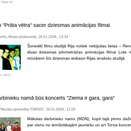
 "Melo-M"
 "Prāta vētra" sacer dziesmas animācijas filmai
ellis, filmas producents, 26.01.2006., 13:34
Šonedēļ filmu studijā Rija notiek nebijušas lietas – Re
divas dziesmas pilnmetrāžas animācijas filmai Lote 
mūziķiem šīs dziesmas ieskaņo Rijas ierakstu studijā.
a vētra"
rbinieku namā būs koncerts "Ziema ir gara, gara"
"Muziķu apvienība TORNIS", 26.01.2006., 11:05
Mākslas darbinieku nams (MDN), kopš tajā pirms daži
par vienu no iemīļotākajām jauniešu un arī Torņa konce