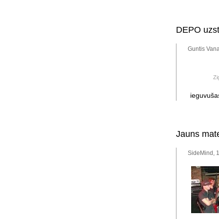
DEPO uzstā
Guntis Vana
Zi
ieguvušas
Jauns mate
SideMind, 1