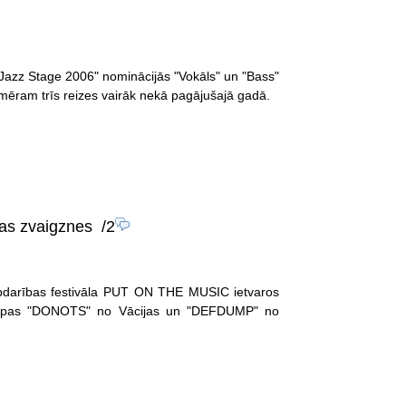
 Jazz Stage 2006" nominācijās "Vokāls" un "Bass"
pmēram trīs reizes vairāk nekā pagājušajā gadā.
kas zvaigznes
/2
labdarības festivāla PUT ON THE MUSIC ietvaros
 grupas "DONOTS" no Vācijas un "DEFDUMP" no