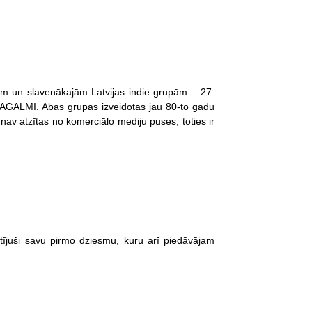
ām un slavenākajām Latvijas indie grupām – 27.
PAGALMI. Abas grupas izveidotas jau 80-to gadu
nav atzītas no komerciālo mediju puses, toties ir
tījuši savu pirmo dziesmu, kuru arī piedāvājam