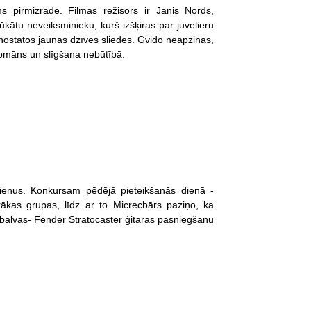
s pirmizrāde. Filmas režisors ir Jānis Nords,
lūkātu neveiksminieku, kurš izšķiras par juvelieru
 nostātos jaunas dzīves sliedēs. Gvido neapzinās,
ašapmāns un slīgšana nebūtībā.
ienus. Konkursam pēdējā pieteikšanās dienā -
rākas grupas, līdz ar to Micrecbārs paziņo, ka
 balvas- Fender Stratocaster ģitāras pasniegšanu