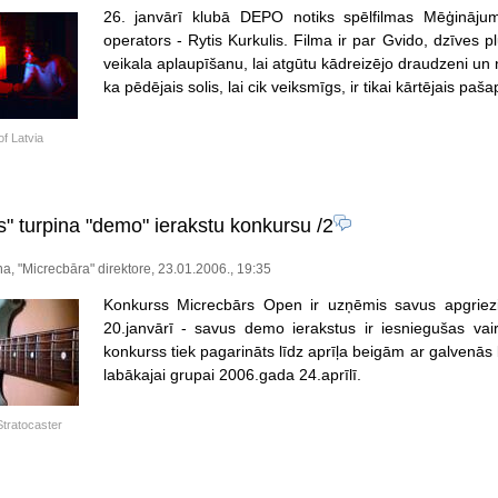
26. janvārī klubā DEPO notiks spēlfilmas Mēģinājum
operators - Rytis Kurkulis. Filma ir par Gvido, dzīves p
veikala aplaupīšanu, lai atgūtu kādreizējo draudzeni un
ka pēdējais solis, lai cik veiksmīgs, ir tikai kārtējais p
f Latvia
s" turpina "demo" ierakstu konkursu
/2
ņa, "Micrecbāra" direktore, 23.01.2006., 19:35
Konkurss Micrecbārs Open ir uzņēmis savus apgriez
20.janvārī - savus demo ierakstus ir iesniegušas vai
konkurss tiek pagarināts līdz aprīļa beigām ar galvenās
labākajai grupai 2006.gada 24.aprīlī.
tratocaster