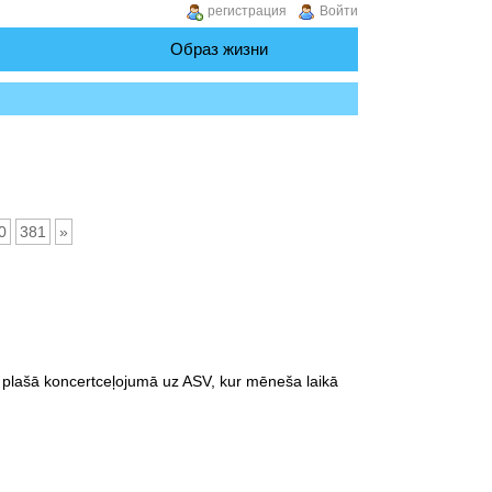
регистрация
Войти
Образ жизни
0
381
»
s plašā koncertceļojumā uz ASV, kur mēneša laikā