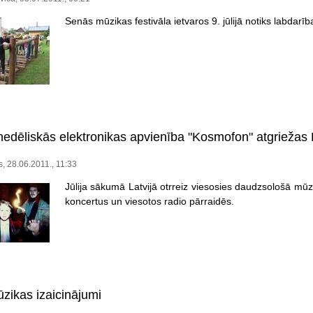
Senās mūzikas festivāla ietvaros 9. jūlijā notiks labdarī
hedēliskās elektronikas apvienība "Kosmofon" atgriežas L
s, 28.06.2011., 11:33
Jūlija sākumā Latvijā otrreiz viesosies daudzsološā mūz
koncertus un viesotos radio pārraidēs.
zikas izaicinājumi