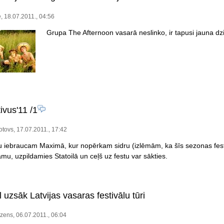
, 18.07.2011., 04:56
Grupa The Afternoon vasarā neslinko, ir tapusi jauna dz
ivus'11
/1
tovs, 17.07.2011., 17:42
 iebraucam Maximā, kur nopērkam sidru (izlēmām, ka šīs sezonas festivā
mu, uzpildamies Statoilā un ceļš uz festu var sākties.
 uzsāk Latvijas vasaras festivālu tūri
zens, 06.07.2011., 06:04