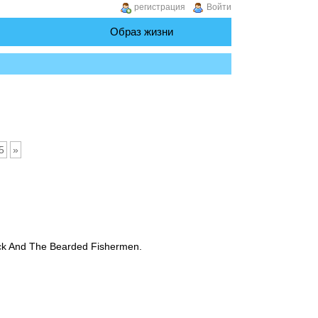
регистрация
Войти
Образ жизни
5
»
ack And The Bearded Fishermen.