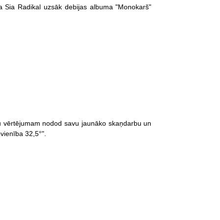
ba Sia Radikal uzsāk debijas albuma "Monokarš"
āju vērtējumam nodod savu jaunāko skaņdarbu un
vienība 32,5°".