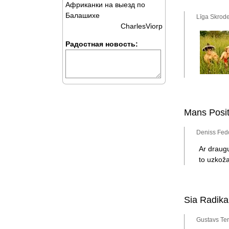
Африканки на выезд по
Балашихе
Līga Skrode
CharlesViorp
Радостная новость:
Mans Posit
Deniss Fedo
Ar draugu
to uzkoža
Sia Radikal
Gustavs Ter