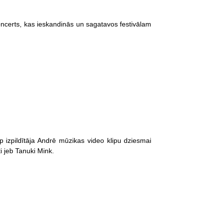
koncerts, kas ieskandinās un sagatavos festivālam
izpildītāja Andrē mūzikas video klipu dziesmai
i jeb Tanuki Mink.