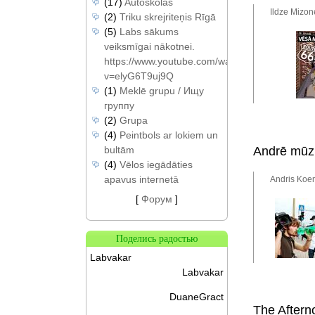
(17)
Autoskolas
Ildze Mizon
(2)
Triku skrejriteņis Rīgā
(5)
Labs sākums
veiksmīgai nākotnei.
https://www.youtube.com/watch?
v=elyG6T9uj9Q
(1)
Meklē grupu / Ищу
группу
(2)
Grupa
(4)
Peintbols ar lokiem un
bultām
Andrē mūzi
(4)
Vēlos iegādāties
apavus internetā
Andris Koem
[
Форум
]
Поделись радостью
Labvakar
Labvakar
DuaneGract
The Afterno