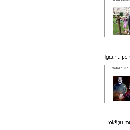
Igauņu psi
Natalie Met
Trokšņu mū