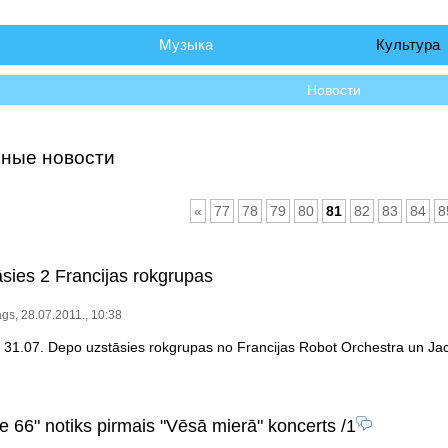
чало
Музыка
Культура
Новости
ные новости
«
77
78
79
80
81
82
83
84
8
sies 2 Francijas rokgrupas
gs, 28.07.2011., 10:38
, 31.07. Depo uzstāsies rokgrupas no Francijas Robot Orchestra un J
e 66" notiks pirmais "Vēsā mierā" koncerts
/1