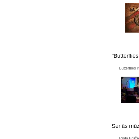
"Butterflie
Butterflies 
Senās mūzi
Rinta Bružē