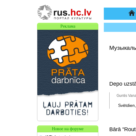
На
Реклама
Музыкаль
Depo uzstā
Guntis Vana
Svētdien
Bārā "Rout
Новое на форуме