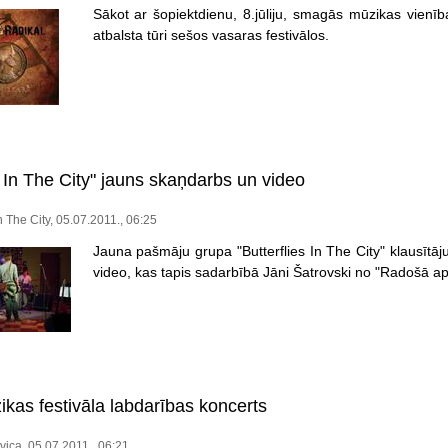
Sākot ar šopiektdienu, 8.jūliju, smagās mūzikas vienī
atbalsta tūri sešos vasaras festivālos.
s In The City" jauns skaņdarbs un video
In The City, 05.07.2011., 06:25
Jauna pašmāju grupa "Butterflies In The City" klausīt
video, kas tapis sadarbībā Jāni Šatrovski no "Radošā ap
kas festivāla labdarības koncerts
vica, 05.07.2011., 06:21