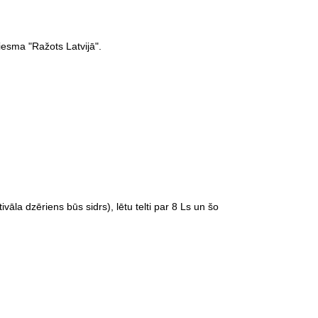
iesma "Ražots Latvijā".
la dzēriens būs sidrs), lētu telti par 8 Ls un šo