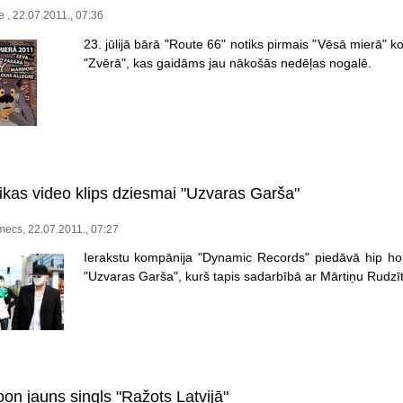
e , 22.07.2011., 07:36
23. jūlijā bārā "Route 66" notiks pirmais "Vēsā mierā" 
"Zvērā", kas gaidāms jau nākošās nedēļas nogalē.
kas video klips dziesmai "Uzvaras Garša"
ecs, 22.07.2011., 07:27
Ierakstu kompānija "Dynamic Records" piedāvā hip hop 
"Uzvaras Garša", kurš tapis sadarbībā ar Mārtiņu Rudzīt
on jauns singls "Ražots Latvijā"