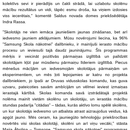
kolektīvs sevi ir pierādījis un čakli strādā, lai uzlabotu skolēnu
mācību rezultātus un vidi, tāpēc esmu droša, ka viņiem izdosies
viss iecerētais," komentē Saldus novada domes priekšsēdētāja
Indra Rassa.
"Skolotājs ne vien iemāca jauniešiem jaunas zināšanas, bet arī
iedvesmo jauniem atklājumiem. Mūsu novērojumi liecina, ka 96%
"Samsung Skola nākotnei" dalībnieku, ir mainījuši ierasto mācību
procesu un ieviesuši tajā daudz jauninājumu. Šīs programmas
mērķis ir veicināt pozitīvās pārmaiņas izglītībā un palīdzēt
skolotājam kļūt par mūsdienu pārmaiņu līderiem izglītībā. Piecus
mēnešus mācījām un iedvesmojām skolotājus pārmaiņām un
eksperimentiem, un mēs ļoti lepojamies ar katru no projekta
dalībniekiem, jo īpaši ar Druvas vidusskolas komandu, kas guva
uzvaru, pateicoties savām ambīcijām un vēlmei ieviest izmaiņas
ierastajā kārtībā. Skolas komanda savā izstrādātajā projektā
nolēma mainīt vietām skolēnu un skolotāju, un ierastās mācību
stundas padarīja "citādas" – tādas, kurās aktīvo lomu spēlē skolēns,
un kur skolotājs iedvesmo un atbalsta atrast aizraujošus veidus, kā
apgūt jauno. Mēs ceram, ka jauniegūto tehnoloģiju priekšrocības
novērtēs visi skolas skolotāji, skolēni un arī viņu vecāki," stāsta
Maija Āboliņa – Tomsone, "Samsung skola nākotnei" programmas