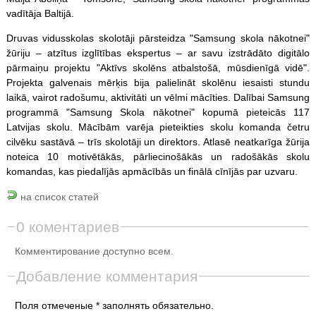
vadītāja Baltijā.
Druvas vidusskolas skolotāji pārsteidza "Samsung skola nākotnei"
žūriju – atzītus izglītības ekspertus – ar savu izstrādāto digitālo
pārmaiņu projektu "Aktīvs skolēns atbalstošā, mūsdienīgā vidē".
Projekta galvenais mērķis bija palielināt skolēnu iesaisti stundu
laikā, vairot radošumu, aktivitāti un vēlmi mācīties. Dalībai Samsung
programmā "Samsung Skola nākotnei" kopumā pieteicās 117
Latvijas skolu. Mācībām varēja pieteikties skolu komanda četru
cilvēku sastāvā – trīs skolotāji un direktors. Atlasē neatkarīga žūrija
noteica 10 motivētākās, pārliecinošākās un radošākās skolu
komandas, kas piedalījās apmācībās un finālā cīnījās par uzvaru.
на список статей
0 коментариев
Комментирование доступно всем.
Добавление комментария
Поля отмеченые * заполнять обязательно.