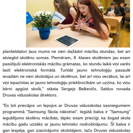
planšetdatori ļaus mums ne vien dažādot mācību stundas, bet arī
atvieglot skolēnu somas. Piemēram, 8. klases skolēniem jau esam
pasūtījuši elektroniskās mācību grāmatas, ko stundu laikā viņi varēs
lasīt elektroniskā formātā. Turklāt jauno tehnoloģiju pasaulē
ievadām ne vien skolotājus un skolēnus, bet arī viņu vecākus, lai arī
viņi iepazīstas ar jauno tehnoloģiju priekšrocībām un uzzina, ko viņu
bērni apgūst skolā," stāsta Sergejs Beļkevičs, Saldus novada
Druvas vidusskolas direktors.
"Es ļoti priecājos un lepojos ar Druvas vidusskolas sasniegumiem
programmā "Samsung Skola nākotnei". Iegūtā balva ir "Samsung"
ieguldījums skolēnu mācībās, tāpēc esam priecīgi, ka šogad skola
mācību gadu uzsāks ar jaunu tehnisko nodrošinājumu. Šī balva ir
gan iespēja, gan izaicinājums skolotājiem, taču Druvas vidusskolas