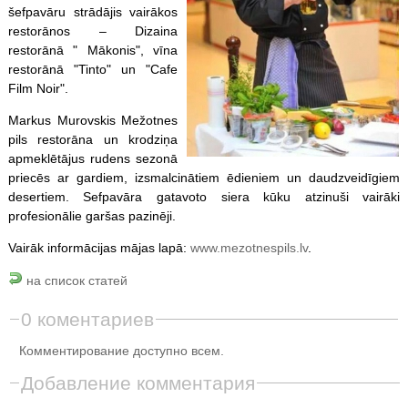
šefpavāru strādājis vairākos
restorānos – Dizaina
restorānā " Mākonis", vīna
restorānā "Tinto" un "Cafe
Film Noir".
Markus Murovskis Mežotnes
pils restorāna un krodziņa
apmeklētājus rudens sezonā
priecēs ar gardiem, izsmalcinātiem ēdieniem un daudzveidīgiem
desertiem. Sefpavāra gatavoto siera kūku atzinuši vairāki
profesionālie garšas pazinēji.
Vairāk informācijas mājas lapā:
www.mezotnespils.lv
.
на список статей
0 коментариев
Комментирование доступно всем.
Добавление комментария