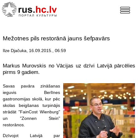
Mežotnes pils restorānā jauns šefpavārs
Ilze Djačuka, 16.09.2015., 06:59
Markus Murovskis no Vācijas uz dzīvi Latvijā pārcēlies
pirms 9 gadiem.
Savas pavāra zināšanas
ieguvis Berlīnes
gastronomijas skolā, kur pēc
skolas beigšanas turpinājis
strādāt "FainCost Wienburg"
un "Zonnen Stein"
restorānos.
Dzīvojot Latvijā par