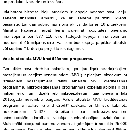
un produktu izstrādē un ieviešanā.
Inkubatorā biznesa ideju autoriem ir iespēja notestēt savu ideju,
saņemt finansiālu atbalstu, kā arī saņemt palīdzību klientu
piesaistē. Lai gan šobrīd jau noris aktīvs darbs ar 10 projektiem,
Ministru kabinets nupat lēma palielināt aktivitātes pieejamo
finansējumu par 877 118 eiro, tādējādi kopējam finansējumam
nodrošinot 2,5 miljonus eiro. Par tiem būs iespēja papildus atbalstīt
vēl septiņu līdz deviņu projektu iesniegumus.
Valsts atbalsta MVU kreditēšanas programma.
Gan tikko savu darbību sākušiem, gan jau ilgāk strādājošajiem
mazajiem un vidējiem uzņēmumiem (MVU) ir pieejami aizdevumi ar
izdevīgiem nosacījumiem valsts atbalsta MVU kreditēšanas
programmā. Mikrokreditēšanas programmas kopējais apjoms ir trīs
miljoni eiro, un līdzekļi jeb mikroaizdevumi tajā pieejami līdz
2015.gada novembra beigām. Valsts atbalsta MVU kreditēšanas
programmu realizē "Grand Credit" saskaņā ar Ministru kabineta
noteikumiem Nr.327 "Noteikumi par mikroaizdevumiem
saimnieciskās darbības veicēju konkurētspējas uzlabošanai".
Maksimālā pieejamā summa vienam aizņēmējam ir noteikta 25 000
eiro apmērā. Savukārt pieejamā procentu likme ir, sākot no 6,5% un