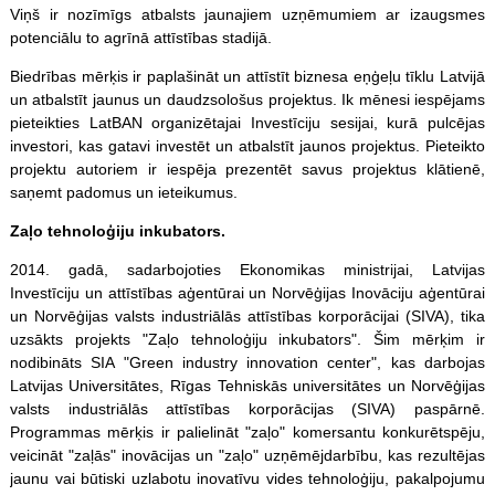
Viņš ir nozīmīgs atbalsts jaunajiem uzņēmumiem ar izaugsmes
potenciālu to agrīnā attīstības stadijā.
Biedrības mērķis ir paplašināt un attīstīt biznesa eņģeļu tīklu Latvijā
un atbalstīt jaunus un daudzsološus projektus. Ik mēnesi iespējams
pieteikties LatBAN organizētajai Investīciju sesijai, kurā pulcējas
investori, kas gatavi investēt un atbalstīt jaunos projektus. Pieteikto
projektu autoriem ir iespēja prezentēt savus projektus klātienē,
saņemt padomus un ieteikumus.
Zaļo tehnoloģiju inkubators.
2014. gadā, sadarbojoties Ekonomikas ministrijai, Latvijas
Investīciju un attīstības aģentūrai un Norvēģijas Inovāciju aģentūrai
un Norvēģijas valsts industriālās attīstības korporācijai (SIVA), tika
uzsākts projekts "Zaļo tehnoloģiju inkubators". Šim mērķim ir
nodibināts SIA "Green industry innovation center", kas darbojas
Latvijas Universitātes, Rīgas Tehniskās universitātes un Norvēģijas
valsts industriālās attīstības korporācijas (SIVA) paspārnē.
Programmas mērķis ir palielināt "zaļo" komersantu konkurētspēju,
veicināt "zaļās" inovācijas un "zaļo" uzņēmējdarbību, kas rezultējas
jaunu vai būtiski uzlabotu inovatīvu vides tehnoloģiju, pakalpojumu