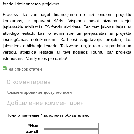
fonda līdzfinansētos projektus.
Process, kā vari iegūt finansējumu no ES fondiem projektu
konkursos, ir aptuveni šāds. Vispirms savai biznesa idejai
jāpiemeklē atbilstoša ES fondu aktivitāte. Pēc tam jākonsultējas ar
atbildīgo iestādi, kas to administrē un jāiepazīstas ar projekta
iesniegšanas noteikumiem. Kad esi sagatavojis projektu, tas
jāiesniedz atbildīgajā iestādē. To izvērtē, un, ja to atzīst par labu un
vērtīgu, atbildīgā iestāde ar tevi noslēdz līgumu par projekta
īstenošanu. Vari ķerties pie darba!
на список статей
0 коментариев
Комментирование доступно всем.
Добавление комментария
Поля отмеченые * заполнять обязательно.
*Имя:
e-mail: