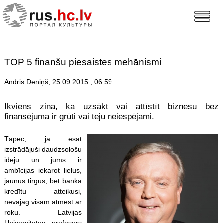
TOP 5 finanšu piesaistes mehānismi
Andris Deniņš, 25.09.2015., 06:59
Ikviens zina, ka uzsākt vai attīstīt biznesu bez
finansējuma ir grūti vai teju neiespējami.
Tāpēc, ja esat
izstrādājuši daudzsološu
ideju un jums ir
ambīcijas iekarot lielus,
jaunus tirgus, bet banka
kredītu atteikusi,
nevajag visam atmest ar
roku. Latvijas
Universitātes profesors