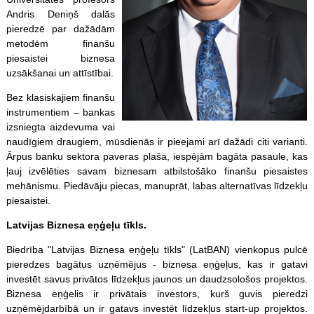
Andris Deniņš dalās
pieredzē par dažādām
metodēm finanšu
piesaistei biznesa
uzsākšanai un attīstībai.
Bez klasiskajiem finanšu
instrumentiem – bankas
izsniegta aizdevuma vai
naudīgiem draugiem, mūsdienās ir pieejami arī dažādi citi varianti.
Ārpus banku sektora paveras plaša, iespējām bagāta pasaule, kas
ļauj izvēlēties savam biznesam atbilstošāko finanšu piesaistes
mehānismu. Piedāvāju piecas, manuprāt, labas alternatīvas līdzekļu
piesaistei.
Latvijas Biznesa eņģeļu tīkls.
Biedrība "Latvijas Biznesa eņģeļu tīkls" (LatBAN) vienkopus pulcē
pieredzes bagātus uzņēmējus - biznesa eņģeļus, kas ir gatavi
investēt savus privātos līdzekļus jaunos un daudzsološos projektos.
Biznesa eņģelis ir privātais investors, kurš guvis pieredzi
uzņēmējdarbībā un ir gatavs investēt līdzekļus start-up projektos.