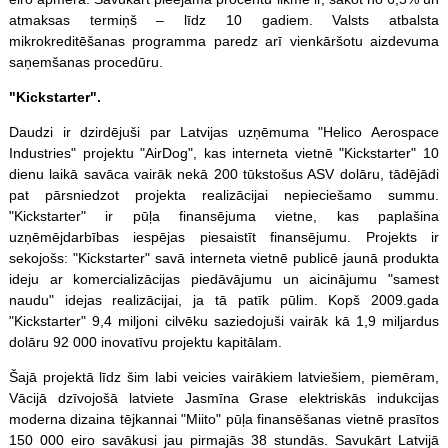
atmaksas termiņš – līdz 10 gadiem. Valsts atbalsta
mikrokreditēšanas programma paredz arī vienkāršotu aizdevuma
saņemšanas procedūru.
"Kickstarter".
Daudzi ir dzirdējuši par Latvijas uzņēmuma "Helico Aerospace
Industries" projektu "AirDog", kas interneta vietnē "Kickstarter" 10
dienu laikā savāca vairāk nekā 200 tūkstošus ASV dolāru, tādējādi
pat pārsniedzot projekta realizācijai nepieciešamo summu.
"Kickstarter" ir pūļa finansējuma vietne, kas paplašina
uzņēmējdarbības iespējas piesaistīt finansējumu. Projekts ir
sekojošs: "Kickstarter" savā interneta vietnē publicē jaunā produkta
ideju ar komercializācijas piedāvājumu un aicinājumu "samest
naudu" idejas realizācijai, ja tā patīk pūlim. Kopš 2009.gada
"Kickstarter" 9,4 miljoni cilvēku saziedojuši vairāk kā 1,9 miljardus
dolāru 92 000 inovatīvu projektu kapitālam.
Šajā projektā līdz šim labi veicies vairākiem latviešiem, piemēram,
Vācijā dzīvojošā latviete Jasmīna Grase elektriskās indukcijas
moderna dizaina tējkannai "Miito" pūļa finansēšanas vietnē prasītos
150 000 eiro savākusi jau pirmajās 38 stundās. Savukārt Latvijā