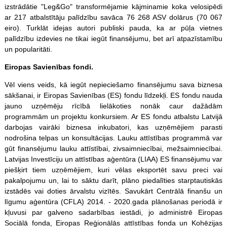
izstrādātie "Leg&Go" transformējamie kājminamie koka velosipēdi
ar 217 atbalstītāju palīdzību savāca 76 268 ASV dolārus (70 067
eiro). Turklāt idejas autori publiski pauda, ka ar pūļa vietnes
palīdzību izdevies ne tikai iegūt finansējumu, bet arī atpazīstamību
un popularitāti.
Eiropas Savienības fondi.
Vēl viens veids, kā iegūt nepieciešamo finansējumu sava biznesa
sākšanai, ir Eiropas Savienības (ES) fondu līdzekļi. ES fondu nauda
jauno uzņēmēju rīcībā lielākoties nonāk caur dažādām
programmām un projektu konkursiem. Ar ES fondu atbalstu Latvijā
darbojas vairāki biznesa inkubatori, kas uzņēmējiem parasti
nodrošina telpas un konsultācijas. Lauku attīstības programmā var
gūt finansējumu lauku attīstībai, zivsaimniecībai, mežsaimniecībai.
Latvijas Investīciju un attīstības aģentūra (LIAA) ES finansējumu var
piešķirt tiem uzņēmējiem, kuri vēlas eksportēt savu preci vai
pakalpojumu un, lai to sāktu darīt, plāno piedalīties starptautiskās
izstādēs vai doties ārvalstu vizītēs. Savukārt Centrālā finanšu un
līgumu aģentūra (CFLA) 2014. - 2020.gada plānošanas periodā ir
kļuvusi par galveno sadarbības iestādi, jo administrē Eiropas
Sociālā fonda, Eiropas Reģionālās attīstības fonda un Kohēzijas