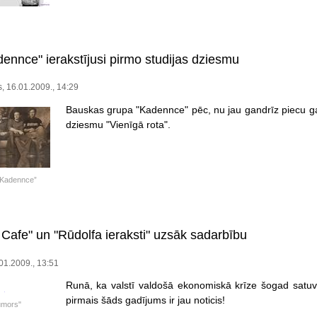
ennce" ierakstījusi pirmo studijas dziesmu
s, 16.01.2009., 14:29
Bauskas grupa "Kadennce" pēc, nu jau gandrīz piecu gad
dziesmu "Vienīgā rota".
„Kadennce”
 Cafe" un "Rūdolfa ieraksti" uzsāk sadarbību
01.2009., 13:51
Runā, ka valstī valdošā ekonomiskā krīze šogad satuvin
pirmais šāds gadījums ir jau noticis!
umors"