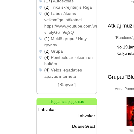
(17)
Autoskolas
"
(2)
Triku skrejriteņis Rīgā
(5)
Labs sākums
veiksmīgai nākotnei.
Atklāj mūz
https://www.youtube.com/watch?
v=elyG6T9uj9Q
"Randoms",
(1)
Meklē grupu / Ищу
группу
No 19.jan
(2)
Grupa
Kaļķu ielā
(4)
Peintbols ar lokiem un
bultām
(4)
Vēlos iegādāties
apavus internetā
Grupai "Bl
[
Форум
]
Anna Pomme
Поделись радостью
Labvakar
Labvakar
DuaneGract
"Blu