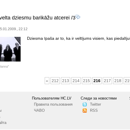
velta dziesmu barikāžu atcerei
/3
5.01.2009., 22:12
Dziesma īpaša ar to, ka ir veltījums visiem, kas piedalīj
lanna"
«
212
213
214
215
216
217
218
21
Пользователям HC.LV
Следи за новостями
Правила пользования
Twitter
ы
ЧАВО
RSS
а
айта