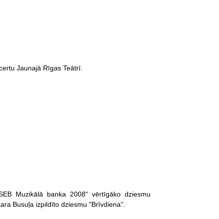
certu Jaunajā Rīgas Teātrī.
"SEB Muzikālā banka 2008" vērtīgāko dziesmu
ara Busuļa izpildīto dziesmu "Brīvdiena".