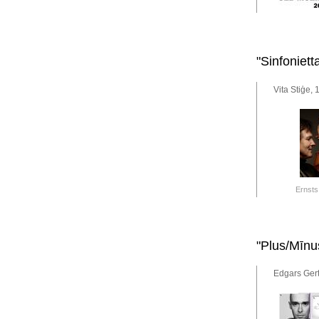
"Sinfoniet
Vita Stiģe, 
Ernsts
"Plus/Mīnu
Edgars Gert