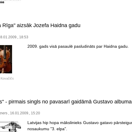
ta Rīga" aizsāk Jozefa Haidna gadu
18.01.2009., 18:53
2009. gads visā pasaulē pasludināts par Haidna gadu.
 Kovačičs
s" - pirmais singls no pavasarī gaidāmā Gustavo albuma
ners , 16.01.2009., 15:20
Latvijas hip hopa mākslinieks Gustavo gatavo pārsteigu
nosaukumu "3. elpa".