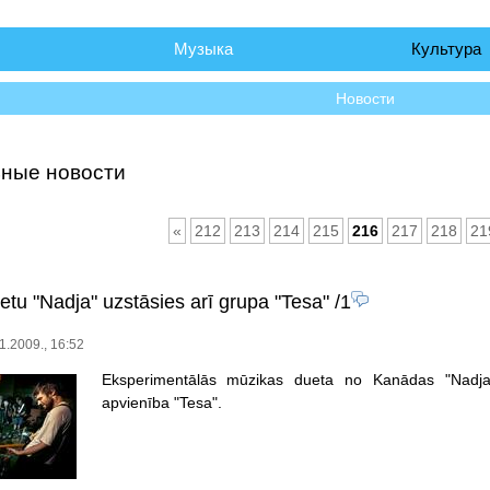
чало
Музыка
Культура
Новости
ные новости
«
212
213
214
215
216
217
218
21
etu "Nadja" uzstāsies arī grupa "Tesa"
/1
1.2009., 16:52
Eksperimentālās mūzikas dueta no Kanādas "Nadja"
apvienība "Tesa".