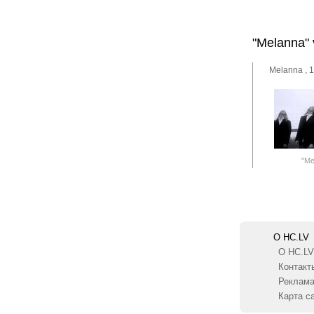
"Melanna" 
Melanna , 1
"Me
О HC.LV
О HC.LV
Контакт
Реклам
Карта с