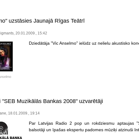
mo" uzstāsies Jaunajā Rīgas Teātrī
igmants, 20.01.2009., 15:42
Dziedātāja "Vic Anselmo" ielūdz uz nelielu akustisko kon
Anselmo
i "SEB Muzikālās Bankas 2008" uzvarētāji
ane, 18.01.2009., 19:14
Par Latvijas Radio 2 pop un rokdziesmu aptaujas 
balsotāji un īpašas ekspertu padomes mūziķi atzinuši Int