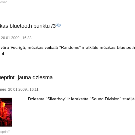
Tesa"
ikas bluetooth punktu
/3
 20.01.2009., 16:33
vāra Vecrīgā, mūzikas veikalā "Randoms" ir atklāts mūzikas Bluetooth
 4.
ueprint" jauna dziesma
re, 20.01.2009., 16:11
Dziesma "Silverboy" ir ierakstīta "Sound Division" studij
eprint"