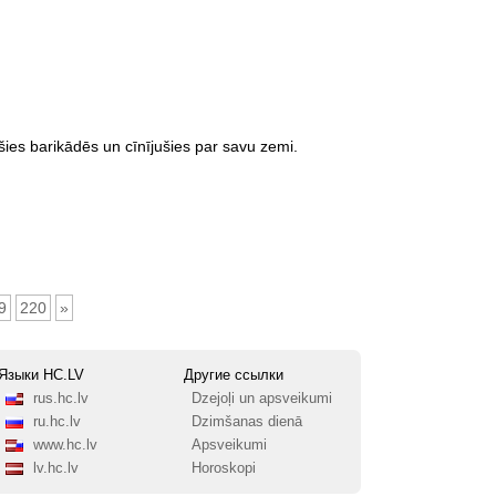
ušies barikādēs un cīnījušies par savu zemi.
9
220
»
Языки HC.LV
Другие ссылки
rus.hc.lv
Dzejoļi un apsveikumi
ru.hc.lv
Dzimšanas dienā
www.hc.lv
Apsveikumi
lv.hc.lv
Horoskopi