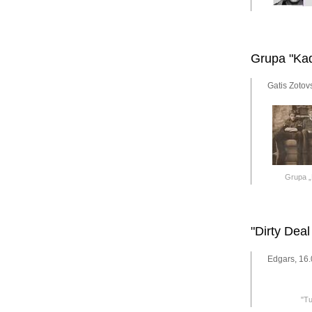
Grupa "Kad
Gatis Zotov
Grupa 
"Dirty Deal
Edgars, 16.
"T