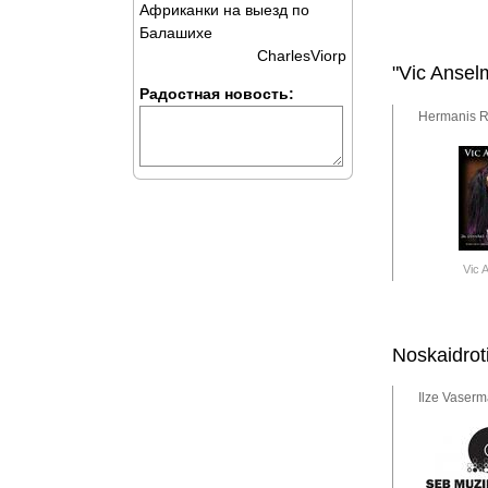
Африканки на выезд по
Балашихе
CharlesViorp
"Vic Ansel
Радостная новость:
Hermanis R
Vic 
Noskaidrot
Ilze Vaserm