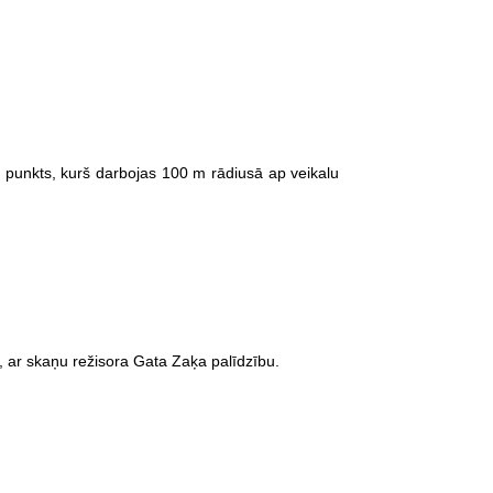
 punkts, kurš darbojas 100 m rādiusā ap veikalu
ā, ar skaņu režisora Gata Zaķa palīdzību.