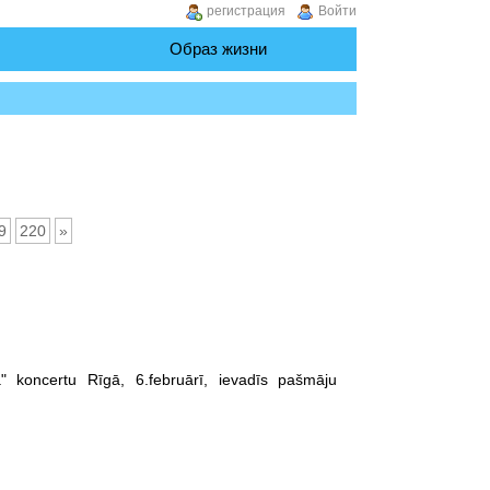
регистрация
Войти
Образ жизни
9
220
»
 koncertu Rīgā, 6.februārī, ievadīs pašmāju