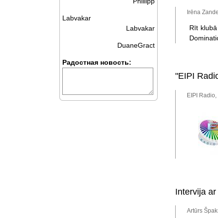
Phillipp
Irēna Zande
Labvakar
Rīt klub
Labvakar
Dominatio
DuaneGract
Радостная новость:
"EIPI Radi
EIPI Radio,
Intervija 
Artūrs Špak