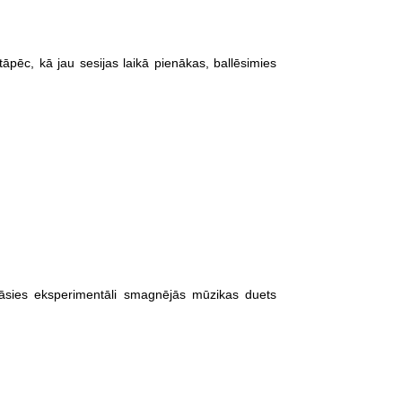
āpēc, kā jau sesijas laikā pienākas, ballēsimies
tāsies eksperimentāli smagnējās mūzikas duets