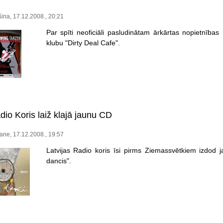
ina, 17.12.2008., 20:21
Par spīti neoficiāli pasludinātam ārkārtas nopietnība
klubu "Dirty Deal Cafe".
dio Koris laiž klajā jaunu CD
ane, 17.12.2008., 19:57
Latvijas Radio koris īsi pirms Ziemassvētkiem izdod
dancis".