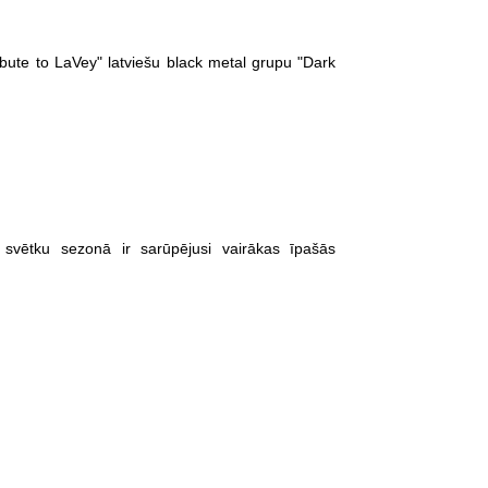
bute to LaVey" latviešu black metal grupu "Dark
jā svētku sezonā ir sarūpējusi vairākas īpašās