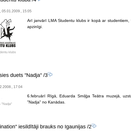
, 05.01.2009., 15:05
Arī janvārī LMA Studentu klubs ir kopā ar studentiem, t
apzinīgi.
dentu klubs
sies duets "Nadja"
/3
2.2008., 17:04
6.februārī Rīgā, Eduarda Smiļģa Teātra muzejā, uzs
"Nadja" no Kanādas.
 "Nadja"
ation" iesildītāji brauks no Igaunijas
/2