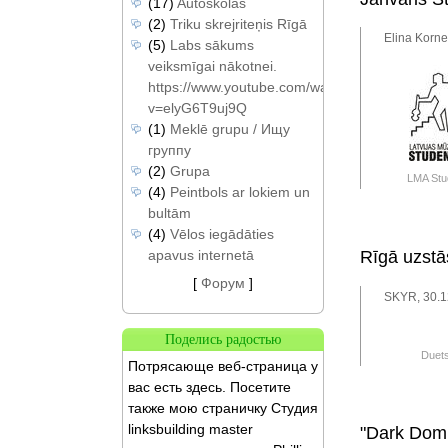
(17)
Autoskolas
(2)
Triku skrejriteņis Rīgā
Elina Korne
(5)
Labs sākums
veiksmīgai nākotnei.
https://www.youtube.com/watch?
v=elyG6T9uj9Q
(1)
Meklē grupu / Ищу
группу
(2)
Grupa
LMA Stu
(4)
Peintbols ar lokiem un
bultām
(4)
Vēlos iegādāties
apavus internetā
Rīgā uzstā
[
Форум
]
SKYR, 30.1
Поделись радостью
Duets
Потрясающе веб-страница у
вас есть здесь. Посетите
также мою страничку Студия
linksbuilding master
"Dark Domin