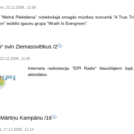
re, 22.12.2008., 11:58
ā "Melnā Piektdiena" notiekošajā smagās mūzikas koncertā "A True Tri
n" iesildīs igauņu grupa "Wrath Is Evergreen".
o" svin Ziemassvētkus
/2
 22.12.2008., 11:45
Interneta radiostacija "EIPI Radio" klausītājiem ša
aktivitātes.
ar Mārtiņu Kampānu
/16
s, 17.12.2008., 21:14