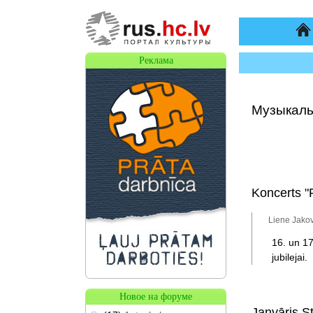
На
Реклама
Музыкаль
Koncerts "P
Liene Jakov
16. un 17
jubilejai.
Новое на форуме
Janvāris S