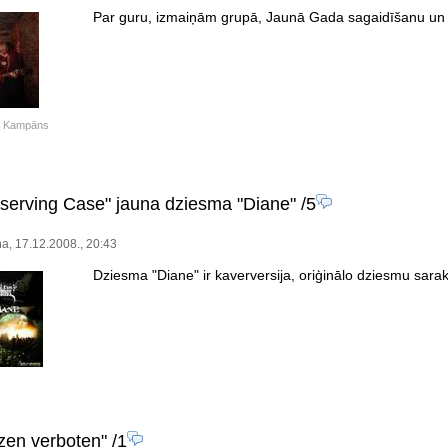
Par guru, izmaiņām grupā, Jaunā Gada sagaidīšanu un
š Kampāns
serving Case" jauna dziesma "Diane"
/5
ņa, 17.12.2008., 20:43
Dziesma "Diane" ir kaverversija, oriģinālo dziesmu sarak
zen verboten"
/1