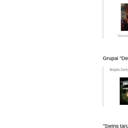
Mārtiņ
Grupai "De
Brigita Zari
"Swing tan