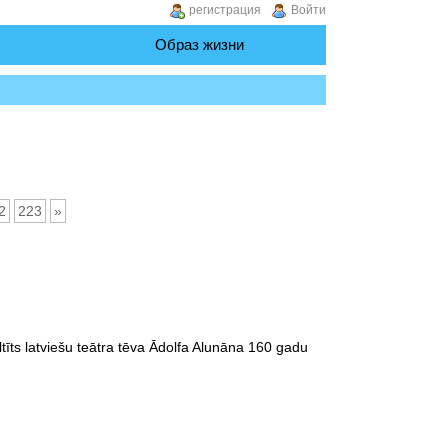
регистрация
Войти
Образ жизни
2
223
»
tīts latviešu teātra tēva Ādolfa Alunāna 160 gadu