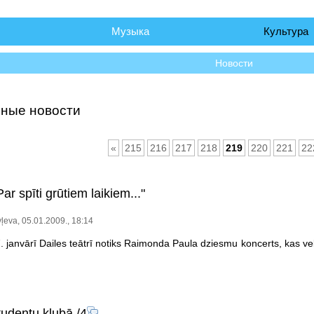
чало
Музыка
Культура
Новости
ные новости
«
215
216
217
218
219
220
221
22
ar spīti grūtiem laikiem..."
ļeva, 05.01.2009., 18:14
. janvārī Dailes teātrī notiks Raimonda Paula dziesmu koncerts, kas vel
tudentu klubā
/4