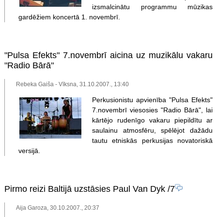
izsmalcinātu programmu mūzikas
gardēžiem koncertā 1. novembrī.
"Pulsa Efekts" 7.novembrī aicina uz muzikālu vakaru
"Radio Bārā"
Rebeka Gaiša - Vīksna, 31.10.2007., 13:40
Perkusionistu apvienība "Pulsa Efekts"
7.novembrī viesosies "Radio Bārā", lai
kārtējo rudenīgo vakaru piepildītu ar
saulainu atmosfēru, spēlējot dažādu
tautu etniskās perkusijas novatoriskā
versijā.
Pirmo reizi Baltijā uzstāsies Paul Van Dyk
/7
Aija Garoza, 30.10.2007., 20:37