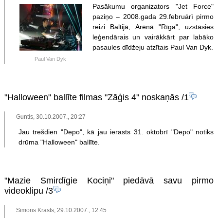
Pasākumu organizators "Jet Force"
paziņo – 2008.gada 29.februārī pirmo
reizi Baltijā, Arēnā "Rīga", uzstāsies
leģendārais un vairākkārt par labāko
pasaules dīdžeju atzītais Paul Van Dyk.
Paul Van Dyk
"Halloween" ballīte filmas "Zāģis 4" noskaņās
/1
Guntis, 30.10.2007., 20:27
Jau trešdien "Depo", kā jau ierasts 31. oktobrī "Depo" notiks
drūma "Halloween" ballīte.
"Mazie Smirdīgie Kociņi" piedāvā savu pirmo
videoklipu
/3
Simons Krasts, 29.10.2007., 12:45