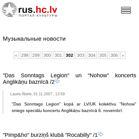
Музыкальные новости
«
298
299
300
301
302
303
304
305
306
»
"Das Sonntags Legion" un "Nohow" koncerts
Anglikāņu baznīcā
/2
Lauris Ābele, 01.11.2007., 13:59
"Das Sonntags Legion" kopā ar LV/UK kolektīvu "Nohow"
sniegs speciālu koncertu Anglikāņu baznīcā 6. novembrī.
"Pimp&ho" burziņš klubā "Rocabilly"
/1