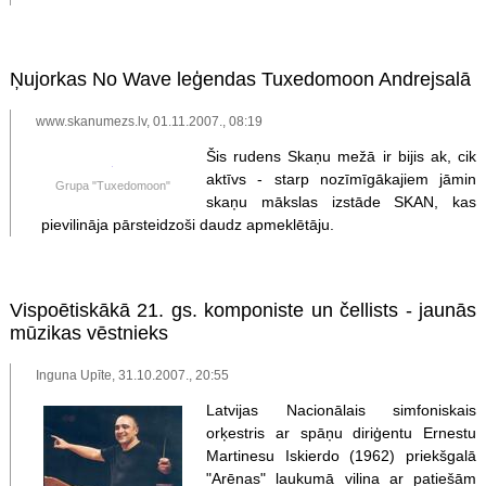
Ņujorkas No Wave leģendas Tuxedomoon Andrejsalā
www.skanumezs.lv, 01.11.2007., 08:19
Šis rudens Skaņu mežā ir bijis ak, cik
aktīvs - starp nozīmīgākajiem jāmin
Grupa "Tuxedomoon"
skaņu mākslas izstāde SKAN, kas
pievilināja pārsteidzoši daudz apmeklētāju.
Vispoētiskākā 21. gs. komponiste un čellists - jaunās
mūzikas vēstnieks
Inguna Upīte, 31.10.2007., 20:55
Latvijas Nacionālais simfoniskais
orķestris ar spāņu diriģentu Ernestu
Martinesu Iskierdo (1962) priekšgalā
"Arēnas" laukumā vilina ar patiešām