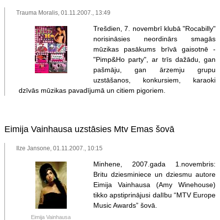
Trauma Moralis, 01.11.2007., 13:49
Trešdien, 7. novembrī klubā "Rocabilly"
norisināsies neordinārs smagās
mūzikas pasākums brīvā gaisotnē -
"Pimp&Ho party", ar trīs dažādu, gan
pašmāju, gan ārzemju grupu
uzstāšanos, konkursiem, karaoki
dzīvās mūzikas pavadījumā un citiem pigoriem.
Eimija Vainhausa uzstāsies Mtv Emas šovā
Ilze Jansone, 01.11.2007., 10:15
Minhene, 2007.gada 1.novembris:
Britu dziesminiece un dziesmu autore
Eimija Vainhausa (Amy Winehouse)
tikko apstiprinājusi dalību “MTV Europe
Music Awards” šovā.
Eimija Vainhausa