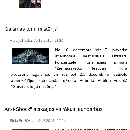
"Gaismas toņu mistērija"
Mārtiņš Pučka, 10.12.2015., 12:20
No 16. decembra līdz 7. janvārim
atjaunotajā vēsturiskajā Dzintaru
koncertzālē norisināsies pirmais
"Ziemassvētku festivāls", kura
atklāšanu izgaismos un līdz pat 20. decembrim festivālu
apmeklētājus iepriecinās režisora Roberta Rubīna veidotā
"Gaismas toņu mistērija".
"Art-i-Shock" atskaņos vairākus jaundarbus
Rinta Bružēvica, 10.12.2015., 12:14
VSIA "Latvijas Koncertu" organizētajā