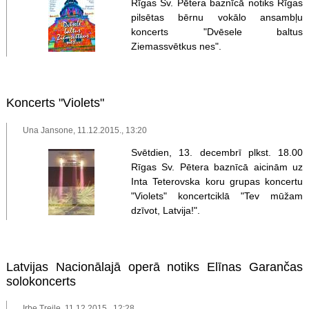
Rīgas Sv. Pētera baznīcā notiks Rīgas
pilsētas bērnu vokālo ansambļu
koncerts "Dvēsele baltus
Ziemassvētkus nes".
Koncerts "Violets"
Una Jansone, 11.12.2015., 13:20
Svētdien, 13. decembrī plkst. 18.00
Rīgas Sv. Pētera baznīcā aicinām uz
Inta Teterovska koru grupas koncertu
"Violets" koncertciklā "Tev mūžam
dzīvot, Latvija!".
Latvijas Nacionālajā operā notiks Elīnas Garančas
solokoncerts
Irbe Treile, 11.12.2015., 12:28