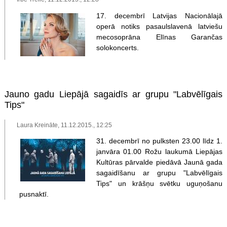
17. decembrī Latvijas Nacionālajā
operā notiks pasaulslavenā latviešu
mecosoprāna Elīnas Garančas
solokoncerts.
Jauno gadu Liepājā sagaidīs ar grupu "Labvēlīgais
Tips"
Laura Kreināte, 11.12.2015., 12:25
31. decembrī no pulksten 23.00 līdz 1.
janvāra 01.00 Rožu laukumā Liepājas
Kultūras pārvalde piedāvā Jaunā gada
sagaidīšanu ar grupu "Labvēlīgais
Tips" un krāšņu svētku uguņošanu
pusnaktī.