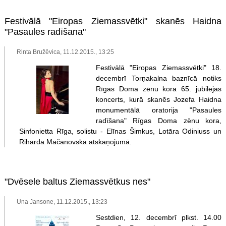
Festivālā "Eiropas Ziemassvētki" skanēs Haidna
"Pasaules radīšana"
Rinta Bružēvica, 11.12.2015., 13:25
Festivālā "Eiropas Ziemassvētki" 18.
decembrī Torņakalna baznīcā notiks
Rīgas Doma zēnu kora 65. jubilejas
koncerts, kurā skanēs Jozefa Haidna
monumentālā oratorija "Pasaules
radīšana" Rīgas Doma zēnu kora,
Sinfonietta Rīga, solistu - Elīnas Šimkus, Lotāra Odiniuss un
Riharda Mačanovska atskaņojumā.
"Dvēsele baltus Ziemassvētkus nes"
Una Jansone, 11.12.2015., 13:23
Sestdien, 12. decembrī plkst. 14.00