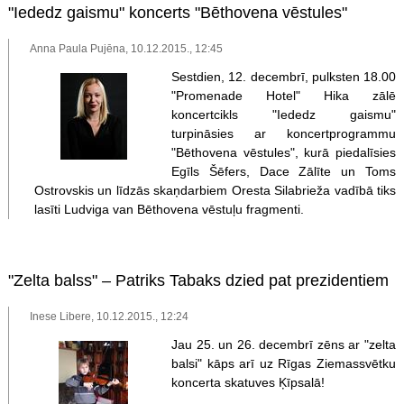
"Iededz gaismu" koncerts "Bēthovena vēstules"
Anna Paula Pujēna, 10.12.2015., 12:45
Sestdien, 12. decembrī, pulksten 18.00
"Promenade Hotel" Hika zālē
koncertcikls "Iededz gaismu"
turpināsies ar koncertprogrammu
"Bēthovena vēstules", kurā piedalīsies
Egīls Šēfers, Dace Zālīte un Toms
Ostrovskis un līdzās skaņdarbiem Oresta Silabrieža vadībā tiks
lasīti Ludviga van Bēthovena vēstuļu fragmenti.
"Zelta balss" – Patriks Tabaks dzied pat prezidentiem
Inese Libere, 10.12.2015., 12:24
Jau 25. un 26. decembrī zēns ar "zelta
balsi" kāps arī uz Rīgas Ziemassvētku
koncerta skatuves Ķīpsalā!