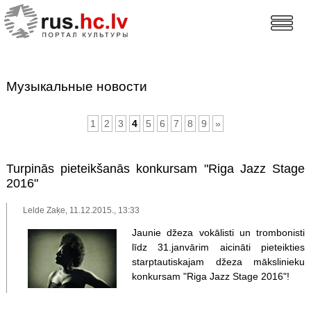
Музыкальные новости
1
2
3
4
5
6
7
8
9
»
Turpinās pieteikšanās konkursam "Riga Jazz Stage
2016"
Lelde Zaķe, 11.12.2015., 13:33
Jaunie džeza vokālisti un trombonisti
līdz 31.janvārim aicināti pieteikties
starptautiskajam džeza mākslinieku
konkursam "Riga Jazz Stage 2016"!