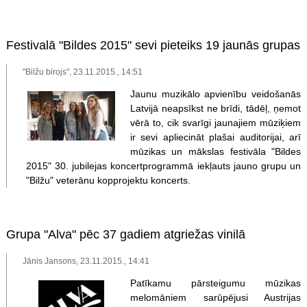
Festivalā "Bildes 2015" sevi pieteiks 19 jaunās grupas
"Bilžu birojs", 23.11.2015., 14:51
Jaunu muzikālo apvienību veidošanās
Latvijā neapsīkst ne brīdi, tādēļ, ņemot
vērā to, cik svarīgi jaunajiem mūziķiem
ir sevi apliecināt plašai auditorijai, arī
mūzikas un mākslas festivāla "Bildes
2015" 30. jubilejas koncertprogrammā iekļauts jauno grupu un
"Bilžu" veterānu kopprojektu koncerts.
Grupa "Alva" pēc 37 gadiem atgriežas vinilā
Jānis Jansons, 23.11.2015., 14:41
Patīkamu pārsteigumu mūzikas
melomāniem sarūpējusi Austrijas