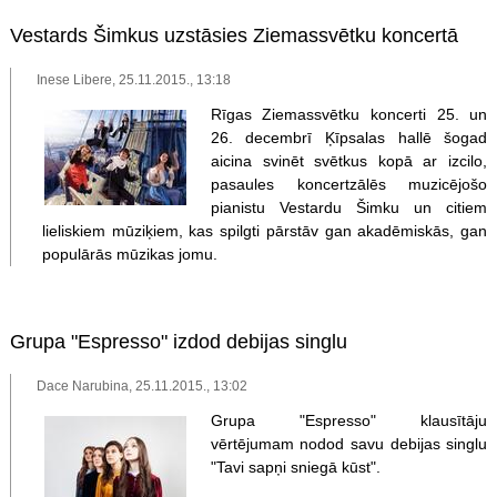
Vestards Šimkus uzstāsies Ziemassvētku koncertā
Inese Libere, 25.11.2015., 13:18
Rīgas Ziemassvētku koncerti 25. un
26. decembrī Ķīpsalas hallē šogad
aicina svinēt svētkus kopā ar izcilo,
pasaules koncertzālēs muzicējošo
pianistu Vestardu Šimku un citiem
lieliskiem mūziķiem, kas spilgti pārstāv gan akadēmiskās, gan
populārās mūzikas jomu.
Grupa "Espresso" izdod debijas singlu
Dace Narubina, 25.11.2015., 13:02
Grupa "Espresso" klausītāju
vērtējumam nodod savu debijas singlu
"Tavi sapņi sniegā kūst".