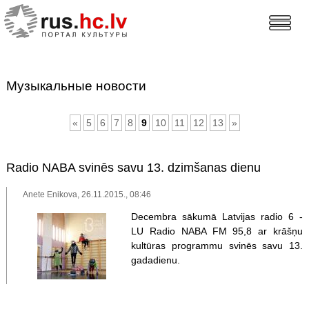
Музыкальные новости
«
5
6
7
8
9
10
11
12
13
»
Radio NABA svinēs savu 13. dzimšanas dienu
Anete Enikova, 26.11.2015., 08:46
Decembra sākumā Latvijas radio 6 -
LU Radio NABA FM 95,8 ar krāšņu
kultūras programmu svinēs savu 13.
gadadienu.