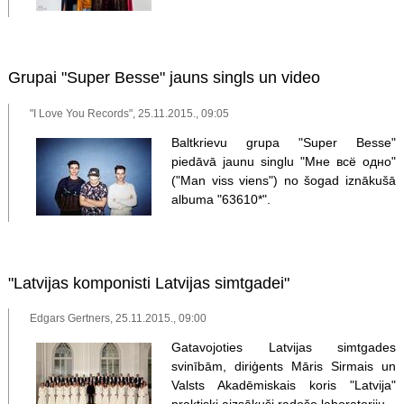
Grupai "Super Besse" jauns singls un video
"I Love You Records", 25.11.2015., 09:05
Baltkrievu grupa "Super Besse"
piedāvā jaunu singlu "Мне всё одно"
("Man viss viens") no šogad iznākušā
albuma "63610*".
"Latvijas komponisti Latvijas simtgadei"
Edgars Gertners, 25.11.2015., 09:00
Gatavojoties Latvijas simtgades
svinībām, diriģents Māris Sirmais un
Valsts Akadēmiskais koris "Latvija"
praktiski aizsākuši radošo laboratoriju.