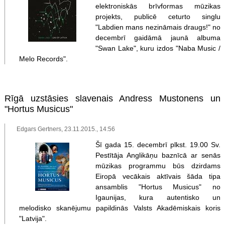
elektroniskās brīvformas mūzikas
projekts, publicē ceturto singlu
"Labdien mans nezināmais draugs!" no
decembrī gaidāmā jaunā albuma
"Swan Lake", kuru izdos "Naba Music /
Melo Records".
Rīgā uzstāsies slavenais Andress Mustonens un
"Hortus Musicus"
Edgars Gertners, 23.11.2015., 14:56
Šī gada 15. decembrī plkst. 19.00 Sv.
Pestītāja Anglikāņu baznīcā ar senās
mūzikas programmu būs dzirdams
Eiropā vecākais aktīvais šāda tipa
ansamblis "Hortus Musicus" no
Igaunijas, kura autentisko un
melodisko skanējumu papildinās Valsts Akadēmiskais koris
"Latvija".