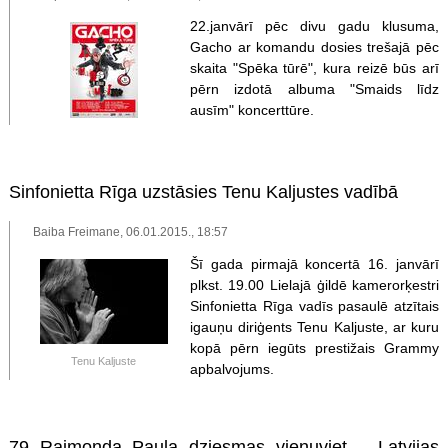
22.janvārī pēc divu gadu klusuma,
Gacho ar komandu dosies trešajā pēc
skaita "Spēka tūrē", kura reizē būs arī
pērn izdotā albuma "Smaids līdz
ausīm" koncerttūre.
Sinfonietta Rīga uzstāsies Tenu Kaljustes vadībā
Baiba Freimane, 06.01.2015., 18:57
Šī gada pirmajā koncertā 16. janvārī
plkst. 19.00 Lielajā ģildē kamerorķestri
Sinfonietta Rīga vadīs pasaulē atzītais
igauņu diriģents Tenu Kaljuste, ar kuru
kopā pērn iegūts prestižais Grammy
Tenu Kaljuste
apbalvojums.
79 Raimonda Paula dziesmas vienuviet – Latvijas