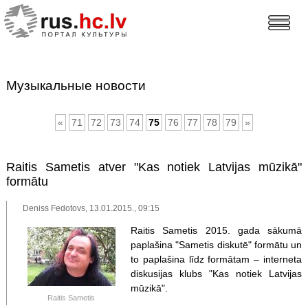
Музыкальные новости
«
71
72
73
74
75
76
77
78
79
»
Raitis Sametis atver "Kas notiek Latvijas mūzikā"
formātu
Deniss Fedotovs, 13.01.2015., 09:15
Raitis Sametis 2015. gada sākumā
paplašina "Sametis diskutē" formātu un
to paplašina līdz formātam – interneta
diskusijas klubs "Kas notiek Latvijas
mūzikā".
Raitis Sametis