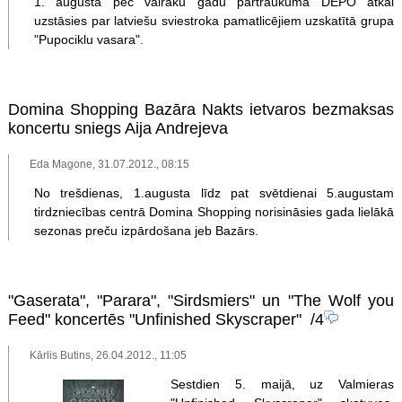
1. augustā pēc vairāku gadu pārtraukuma DEPO atkal
uzstāsies par latviešu sviestroka pamatlicējiem uzskatītā grupa
"Pupociklu vasara".
Domina Shopping Bazāra Nakts ietvaros bezmaksas
koncertu sniegs Aija Andrejeva
Eda Magone, 31.07.2012., 08:15
No trešdienas, 1.augusta līdz pat svētdienai 5.augustam
tirdzniecības centrā Domina Shopping norisināsies gada lielākā
sezonas preču izpārdošana jeb Bazārs.
"Gaserata", "Parara", "Sirdsmiers" un "The Wolf you
Feed" koncertēs "Unfinished Skyscraper"
/4
Kārlis Butins, 26.04.2012., 11:05
Sestdien 5. maijā, uz Valmieras