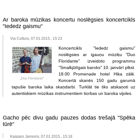
Ar baroka mūzikas koncertu noslēgsies koncertcikls
"Iededz gaismu"
Via Cultura, 07.01.2015., 15:23
Koncertcikls "Iededz gaismu"
noslēgsies ar igauņu mūziķu "Duo
Floridante" izveidoto programmu
"Smalkjūtīgais baroks" 10. janvārī plkst.
18.00 Promenade hotel Hika zālē.
„Duo Floridante”
Koncertā skanēs 150 gadu garumā
tapušie baroka laika skaņdarbi. Turklāt tie tiks atskaņoti uz
autentiskiem mūzikas instrumentiem tiorbas un baroka vijoles.
Gacho pēc divu gadu pauzes dodas trešajā "Spēka
tūrē"
Kaspars Jansons, 07.01.2015., 15:18