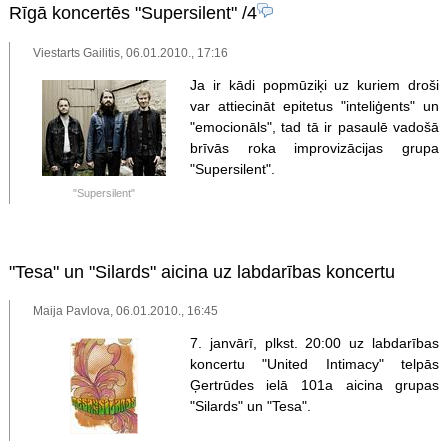
Rīgā koncertēs "Supersilent"
/4
Viestarts Gailitis, 06.01.2010., 17:16
Ja ir kādi popmūziķi uz kuriem droši
var attiecināt epitetus "inteliģents" un
"emocionāls", tad tā ir pasaulē vadošā
brīvās roka improvizācijas grupa
"Supersilent".
"Supersilent"
"Tesa" un "Silards" aicina uz labdarības koncertu
Maija Pavlova, 06.01.2010., 16:45
7. janvārī, plkst. 20:00 uz labdarības
koncertu "United Intimacy" telpās
Ģertrūdes ielā 101a aicina grupas
"Silards" un "Tesa".