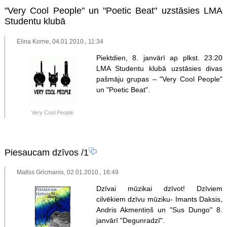
"Very Cool People" un "Poetic Beat" uzstāsies LMA
Studentu klubā
Elina Korne, 04.01.2010., 11:34
Piektdien, 8. janvārī ap plkst. 23:20
LMA Studentu klubā uzstāsies divas
pašmāju grupas – "Very Cool People"
un "Poetic Beat".
Very Cool People
Piesaucam dzīvos
/1
Matīss Gricmanis, 02.01.2010., 16:49
Dzīvai mūzikai dzīvot! Dzīviem
cilvēkiem dzīvu mūziku- Imants Daksis,
Andris Akmentiņš un "Sus Dungo" 8.
janvārī "Degunradzī".