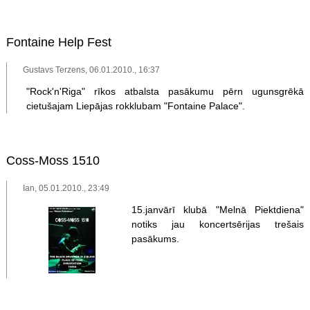
Fontaine Help Fest
Gustavs Terzens, 06.01.2010., 16:37
"Rock'n'Riga" rīkos atbalsta pasākumu pērn ugunsgrēkā
cietušajam Liepājas rokklubam "Fontaine Palace".
Coss-Moss 1510
Ian, 05.01.2010., 23:49
15.janvārī klubā "Melnā Piektdiena"
notiks jau koncertsērijas trešais
pasākums.