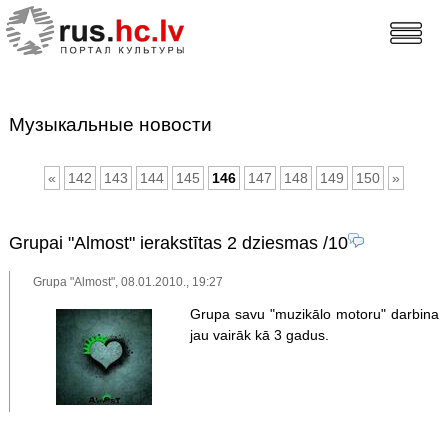
Музыкальные новости
«
142
143
144
145
146
147
148
149
150
»
Grupai "Almost" ierakstītas 2 dziesmas
/10
Grupa "Almost", 08.01.2010., 19:27
Grupa savu "muzikālo motoru" darbina
jau vairāk kā 3 gadus.