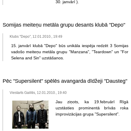
30. janvārī ).
Somijas meiteņu metāla grupu desants klubā "Depo"
Klubs "Depo", 12.01.2010., 19:49
15. janvārī klubā "Depo" būs unikāla iespēja redzēt 3 Somijas
vadošo meiteņu metāla grupu "Manzana", "Teardown" un "For
Selena and Sin" uzstāšanos.
Pēc "Supersilent" spēlēs avangarda dīdžeji "Dausteg"
Viestarts Gailitis, 12.01.2010., 19:40
Jau ziņots, ka 19.februārī Rīgā
uzstāsties prominentā brīvās roka
improvizācijas grupa "Supersilent".