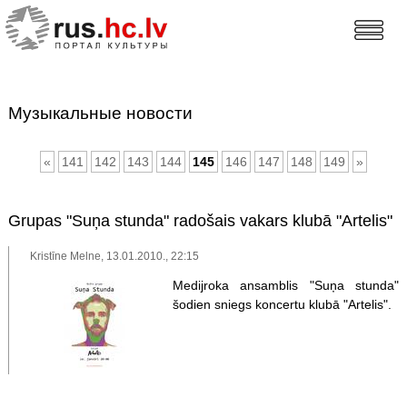
Музыкальные новости
«
141
142
143
144
145
146
147
148
149
»
Grupas "Suņa stunda" radošais vakars klubā "Artelis"
Kristīne Melne, 13.01.2010., 22:15
Medijroka ansamblis "Suņa stunda"
šodien sniegs koncertu klubā "Artelis".