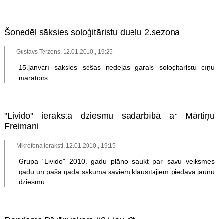
Šonedēļ sāksies soloģitāristu dueļu 2.sezona
Gustavs Terzens, 12.01.2010., 19:25
15.janvārī sāksies sešas nedēļas garais soloģitāristu cīņu
maratons.
"Livido" ieraksta dziesmu sadarbībā ar Mārtiņu
Freimani
Mikrofona ieraksti, 12.01.2010., 19:15
Grupa "Livido" 2010. gadu plāno saukt par savu veiksmes
gadu un pašā gada sākumā saviem klausītājiem piedāvā jaunu
dziesmu.