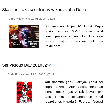
Skaļš un traks sestdienas vakars klubā Depo
Artūrs Mucenieks, 13.01.2010., 14:36
Šo sestdien 16.janvārī klubā Depo
notiks ceturtais MMC (moka metal
crew) pasākums, kur tiks dota zaļā
gaisma skaļai mūzikai un rocknrolla
trakulībām.
Sid Vicious Day 2010
/2
Agris Ernestsons, 13.01.2010., 07:38
Jau desmito gadu Latvijas panki arī
šogad atzīmēs Sida Višesa miršanas
dienu, kas nu jau vairāk kļuvusi par
tādu panku pulcēšanos un atkal
redzēšanos ik gadu 2. Februārī (šogad