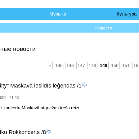
чало
Музыка
Культура
Новости
ные новости
«
145
146
147
148
149
150
151
15
ilty" Maskavā iesildīs leģendas
/1
2009., 21:53
 ar koncertu Maskavā atgriežas trešo reizi.
tku Rokkoncerts
/8