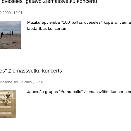
s dvēseles" gatavo Ziemassvētku koncertu
2.2009., 18:01
Mūziķu apvienība "100 baltas dvēseles" kopā ar Jaunā
labdarības koncertam.
les" Ziemassvētku koncerts
idrihsone, 09.12.2009., 17:37
Jauniešu grupas "Putnu balle" Ziemassvētku koncerts 