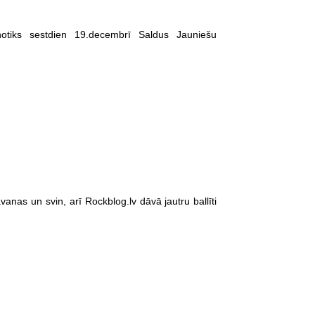
otiks sestdien 19.decembrī Saldus Jauniešu
vanas un svin, arī Rockblog.lv dāvā jautru ballīti