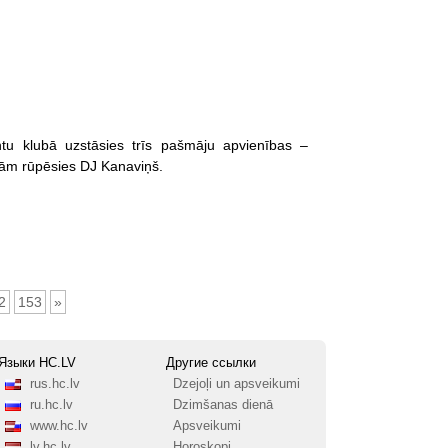
tu klubā uzstāsies trīs pašmāju apvienības –
ejām rūpēsies DJ Kanaviņš.
2
153
»
Языки HC.LV
Другие ссылки
rus.hc.lv
Dzejoļi un apsveikumi
ru.hc.lv
Dzimšanas dienā
www.hc.lv
Apsveikumi
lv.hc.lv
Horoskopi