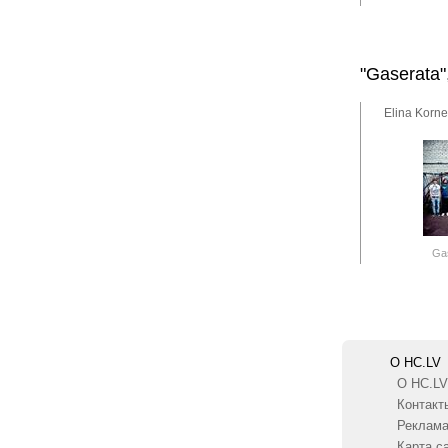
"Gaserata",
Elina Korne
Ga
О HC.LV
О HC.LV
Контакт
Реклам
Карта с