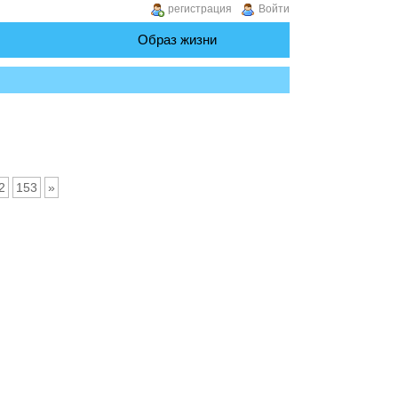
регистрация
Войти
Образ жизни
2
153
»