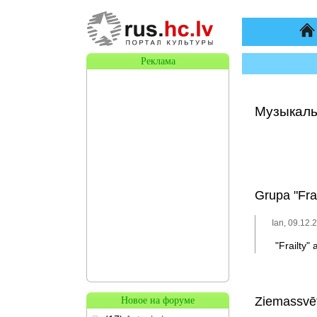
На
Реклама
Музыкаль
Grupa "Fra
Ian, 09.12.
"Frailty"
Ziemassvē
Новое на форуме