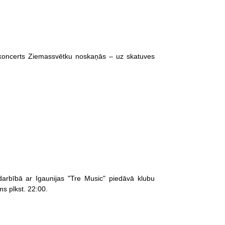
s koncerts Ziemassvētku noskaņās – uz skatuves
arbībā ar Igaunijas "Tre Music" piedāvā klubu
s plkst. 22:00.