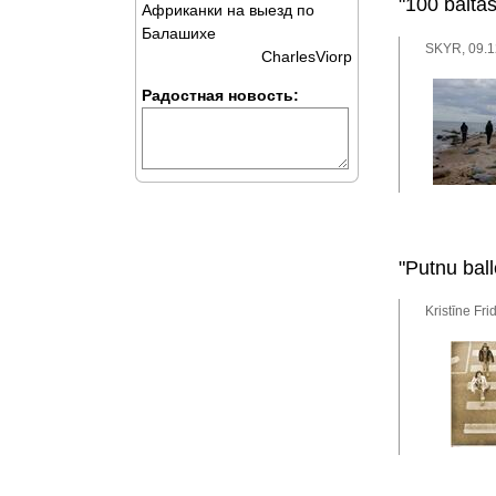
"100 balta
Африканки на выезд по
Балашихе
SKYR, 09.1
CharlesViorp
Радостная новость:
"Putnu bal
Kristīne Fr