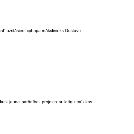
ial" uzstāsies hiphopa mākslinieks Gustavo.
kusi jauna parādība- projekts ar latīņu mūzikas