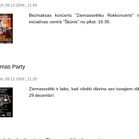
iņš, 09.12.2009., 21:49
Bezmaksas koncerts "Ziemassvētku Rokkoncerts" n
iniciatīvas centrā "Šķūnis" no plkst. 16:30.
-mas Party
is, 09.12.2009., 21:26
Ziemassvētki ir laiks, kad cilvēki dāvina sev tuvajiem dā
29.decembrī.