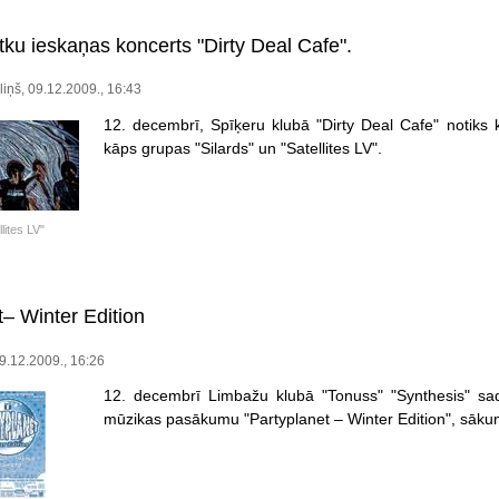
ku ieskaņas koncerts "Dirty Deal Cafe".
iņš, 09.12.2009., 16:43
12. decembrī, Spīķeru klubā "Dirty Deal Cafe" notik
kāps grupas "Silards" un "Satellites LV".
lites LV"
t– Winter Edition
9.12.2009., 16:26
12. decembrī Limbažu klubā "Tonuss" "Synthesis" sad
mūzikas pasākumu "Partyplanet – Winter Edition", sākum