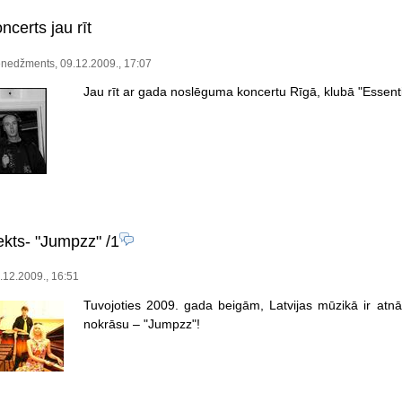
certs jau rīt
nedžments, 09.12.2009., 17:07
Jau rīt ar gada noslēguma koncertu Rīgā, klubā "Essent
ekts- "Jumpzz"
/1
9.12.2009., 16:51
Tuvojoties 2009. gada beigām, Latvijas mūzikā ir atnā
nokrāsu – "Jumpzz"!