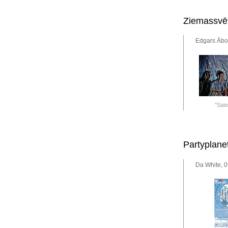
Ziemassvēt
Edgars Ābol
"Satel
Partyplane
Da White, 0