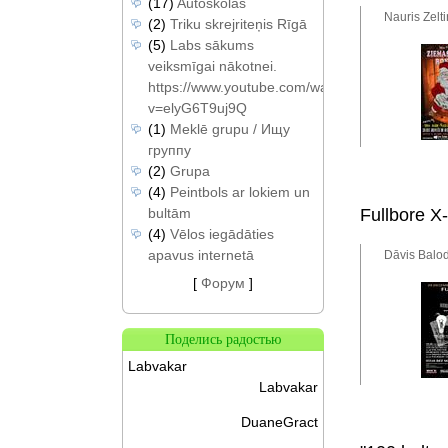
(17)
Autoskolas
Nauris Zelt
(2)
Triku skrejriteņis Rīgā
(5)
Labs sākums
veiksmīgai nākotnei.
https://www.youtube.com/watch?
v=elyG6T9uj9Q
(1)
Meklē grupu / Ищу
группу
(2)
Grupa
(4)
Peintbols ar lokiem un
bultām
Fullbore X
(4)
Vēlos iegādāties
apavus internetā
Dāvis Balod
[
Форум
]
Поделись радостью
Labvakar
Labvakar
DuaneGract