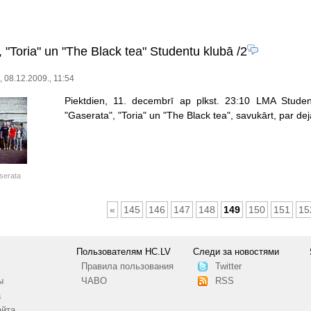
 "Toria" un "The Black tea" Studentu klubā
/2
, 08.12.2009., 11:54
Piektdien, 11. decembrī ap plkst. 23:10 LMA Studen
"Gaserata", "Toria" un "The Black tea", savukārt, par d
serata
«
145
146
147
148
149
150
151
15
Пользователям HC.LV
Следи за новостями
Правила пользования
Twitter
ы
ЧАВО
RSS
а
айта