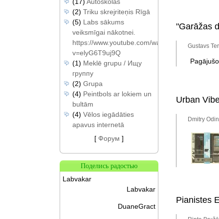
(17)
Autoskolas
(2)
Triku skrejriteņis Rīgā
(5)
Labs sākums
"Garāžas d
veiksmīgai nākotnei.
https://www.youtube.com/watch?
Gustavs Ter
v=elyG6T9uj9Q
Pagājušo
(1)
Meklē grupu / Ищу
группу
(2)
Grupa
(4)
Peintbols ar lokiem un
Urban Vibe
bultām
(4)
Vēlos iegādāties
Dmitry Odin
apavus internetā
[
Форум
]
Поделись радостью
Labvakar
Labvakar
Pianistes E
DuaneGract