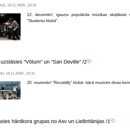
iņš, 19.11.2009., 20:34
12. decembrī, igauņu populārās mūzikas skaļākais 
"Studentu klubā".
 uzstāsies "Vōtum" un "San Deville"
/2
tis, 19.11.2009., 20:31
20. novembrī "Rocabilly" klubā- bārā muzicēs divas kom
sies hārdkora grupas no Asv un Lielbritānijas
/1