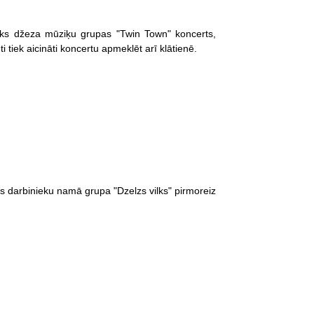
tiks džeza mūziķu grupas "Twin Town" koncerts,
ti tiek aicināti koncertu apmeklēt arī klātienē.
s darbinieku namā grupa "Dzelzs vilks" pirmoreiz