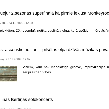
ueļu" 2.sezonas superfinālā kā pirmie iekļūst Monkeyro
zens , 23.11.2009., 12:05
piektdien, 20.novembrī, notika pusfināla cīņa, kurā spēkiem mērojās
s: accoustic edition – pilsētas elpa dzīvās mūzikas pav
oky, 23.11.2009., 12:02
Visiem, kam nav vienaldzīgs groove, improvizācijas
sēriju Urban Vibes.
līnas Bērtiņas solokoncerts