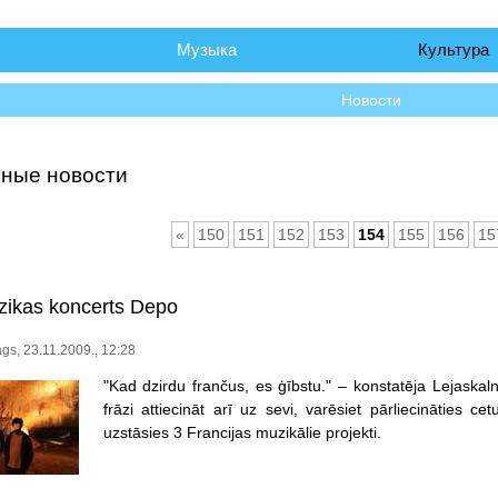
чало
Музыка
Культура
Новости
ные новости
«
150
151
152
153
154
155
156
15
zikas koncerts Depo
gs, 23.11.2009., 12:28
"Kad dzirdu frančus, es ģībstu." – konstatēja Lejaskaln
frāzi attiecināt arī uz sevi, varēsiet pārliecināties 
uzstāsies 3 Francijas muzikālie projekti.