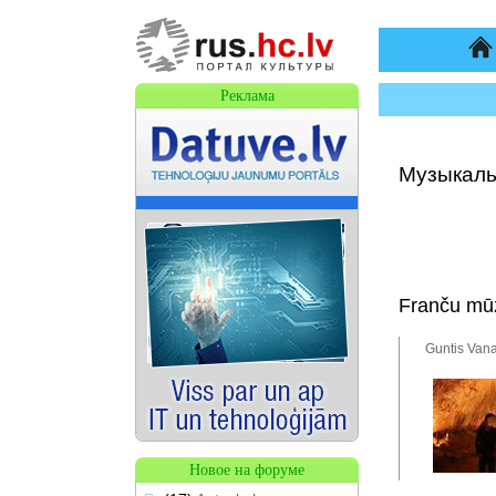
На
Реклама
Музыкаль
Franču mū
Guntis Vana
Новое на форуме