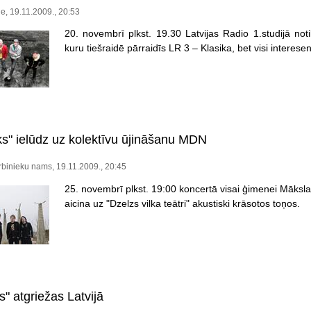
ne, 19.11.2009., 20:53
20. novembrī plkst. 19.30 Latvijas Radio 1.studijā no
kuru tiešraidē pārraidīs LR 3 – Klasika, bet visi interesen
lks" ielūdz uz kolektīvu ūjināšanu MDN
binieku nams, 19.11.2009., 20:45
25. novembrī plkst. 19:00 koncertā visai ģimenei Māksla
aicina uz "Dzelzs vilka teātri" akustiski krāsotos toņos.
" atgriežas Latvijā