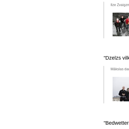
Ilze Zvaigz
"Dzelzs vi
Mākslas dar
"Bedwetters