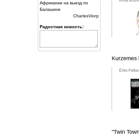
Rinta Bružē
Африканки на выезд по
Балашихе
CharlesViorp
Радостная новость:
Kurzemes 
Ēriks Palka
"Twin Town