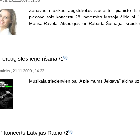
vica, 23.11.2009., 11:58
Ženēvas mūzikas augstskolas studente, pianiste Elī
piedāvā solo koncertu 28. novembrī Mazajā ģildē pl. 1
Morisa Ravela "Atspulgus" un Roberta Šūmaņa "Kreisler
hercogistes ieņemšana
/1
vnieks , 21.11.2009., 14:22
Muzikālā triecienvienība "A pie mums Jelgavā" aicina
" koncerts Latvijas Radio
/2