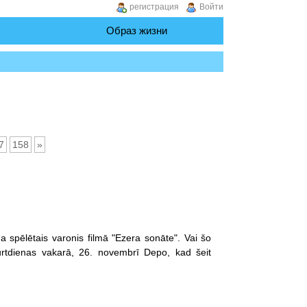
регистрация
Войти
Образ жизни
7
158
»
a spēlētais varonis filmā "Ezera sonāte". Vai šo
ceturtdienas vakarā, 26. novembrī Depo, kad šeit