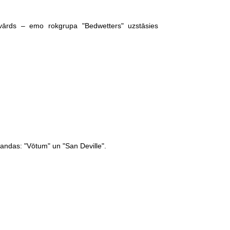
vārds – emo rokgrupa "Bedwetters" uzstāsies
andas: "Vōtum" un "San Deville".