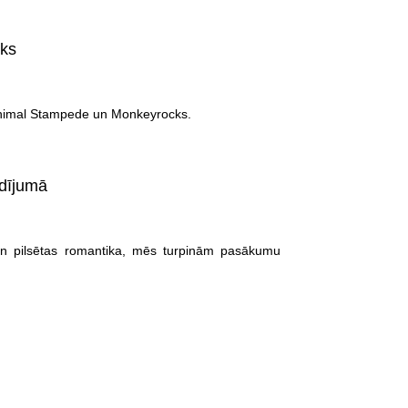
cks
 Animal Stampede un Monkeyrocks.
adījumā
 un pilsētas romantika, mēs turpinām pasākumu