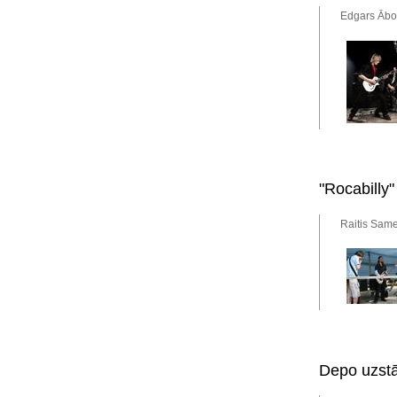
Edgars Ābol
"Rocabilly"
Raitis Same
Depo uzstā